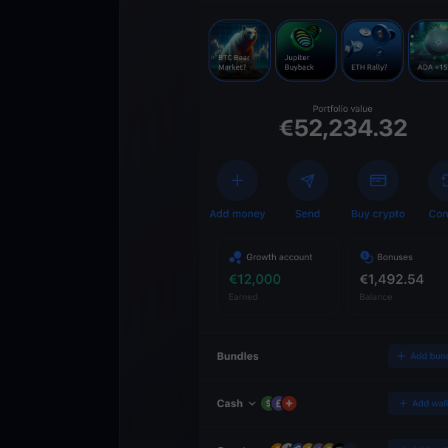
Lade die
You
Crypto Walle
herunter
Schalten Sie die Zuk
YouHodler frei. Hande
Vermögen einfach und
ausbauen.