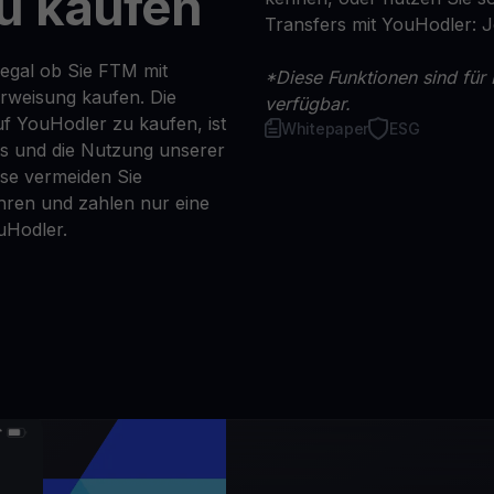
u kaufen
Transfers mit YouHodler: 
 egal ob Sie FTM mit
*Diese Funktionen sind für 
erweisung kaufen. Die
verfügbar.
f YouHodler zu kaufen, ist
Whitepaper
ESG
ns und die Nutzung unserer
se vermeiden Sie
ren und zahlen nur eine
uHodler.