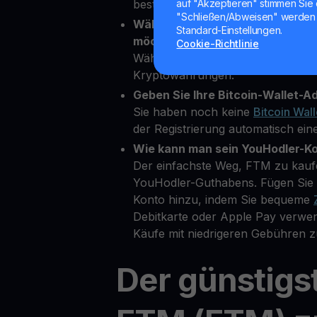
bestätigen.
auf "Akzeptieren" stimmen Sie 
"Schließen/Abweisen" werden 
Wählen Sie FTM als die Kryptowä
Standard-Einstellungen.
möchten.
Cookie-Richtlinie
Wählen Sie FTM aus über 80 ver
Kryptowährungen.
Geben Sie Ihre Bitcoin-Wallet-Ad
Sie haben noch keine
Bitcoin Wall
der Registrierung automatisch eine
Wie kann man sein YouHodler-K
Der einfachste Weg, FTM zu kaufe
YouHodler-Guthabens. Fügen Sie 
Konto hinzu, indem Sie bequeme
Debitkarte oder Apple Pay verwe
Käufe mit niedrigeren Gebühren z
Der günstigs