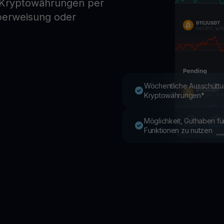
 Kryptowährungen per
berweisung oder
Youhodler App
Herunterladen
App herunterladen und Krypto einfach verwalten
Wöchentliche Ausschüttu
Kryptowährungen*
Möglichkeit, Guthaben f
Funktionen zu nutzen