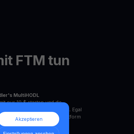
mit FTM tun
dler's MultiHODL
it nur 10 $ starten und die
Ihrem eigenen Tempo zu wachsen. Egal
rfahrener Investor, unsere Plattform
Akzeptieren
Bedürfnisse und Anlageziele zu
Einstellungen ansehen