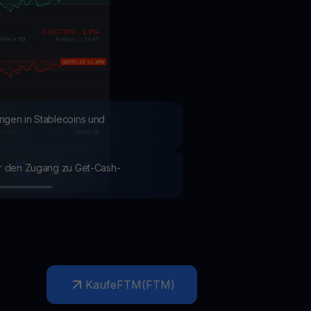
Aktionen
Entdecken Sie die neuesten Wettbewerbe und Aktionen
ngen in Stablecoins und
ür den Zugang zu Get-Cash-
Kaufe
FTM
(
FTM
)