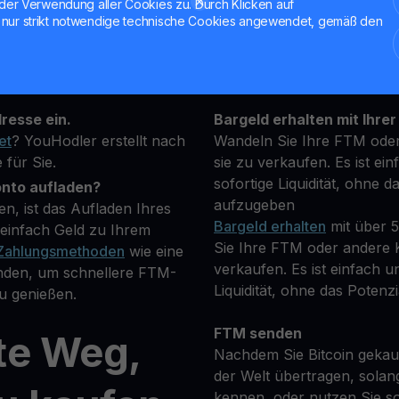
der Verwendung aller Cookies zu. Durch Klicken auf
nur strikt notwendige technische Cookies angewendet, gemäß den
hrung, die Sie kaufen
Halten Sie Ihre FTM
**Verdienen Sie Mehr** m
fügbaren
transparenten und sicher
resse ein.
Bargeld erhalten mit Ihrer
et
? YouHodler erstellt nach
Wandeln Sie Ihre FTM oder
 für Sie.
sie zu verkaufen. Es ist ein
sofortige Liquidität, ohne d
onto aufladen?
aufzugeben
n, ist das Aufladen Ihres
Bargeld erhalten
mit über 
einfach Geld zu Ihrem
Sie Ihre FTM oder andere K
Zahlungsmethoden
wie eine
verkaufen. Es ist einfach un
nden, um schnellere FTM-
Liquidität, ohne das Potenzi
u genießen.
FTM senden
te Weg,
Nachdem Sie Bitcoin gekauf
der Welt übertragen, solan
kennen, oder nutzen Sie so