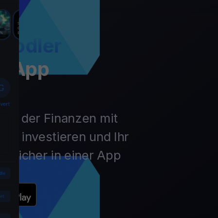
Hodler
t App
unft der Finanzen mit
ln, investieren und Ihr
 sicher in einer App