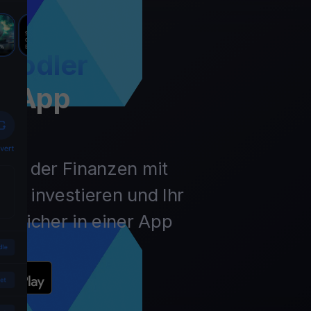
Hodler
t App
unft der Finanzen mit
ln, investieren und Ihr
 sicher in einer App