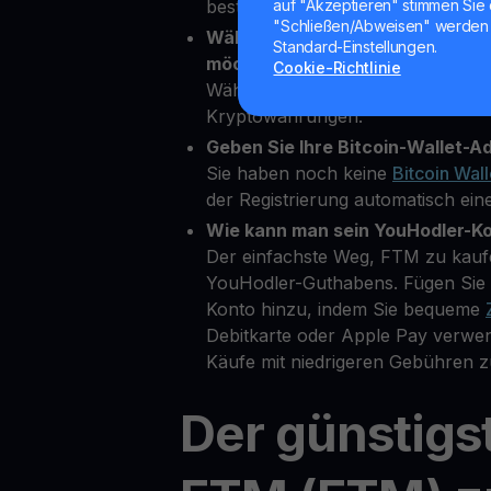
bestätigen.
auf "Akzeptieren" stimmen Sie 
"Schließen/Abweisen" werden 
Wählen Sie FTM als die Kryptowä
Standard-Einstellungen.
möchten.
Cookie-Richtlinie
Wählen Sie FTM aus über 80 ver
Kryptowährungen.
Geben Sie Ihre Bitcoin-Wallet-Ad
Sie haben noch keine
Bitcoin Wall
der Registrierung automatisch eine
Wie kann man sein YouHodler-K
Der einfachste Weg, FTM zu kaufe
YouHodler-Guthabens. Fügen Sie 
Konto hinzu, indem Sie bequeme
Debitkarte oder Apple Pay verwe
Käufe mit niedrigeren Gebühren z
Der günstigs