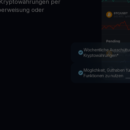
 Kryptowährungen per
berweisung oder
Youhodler App
Herunterladen
App herunterladen und Krypto einfach verwalten
Wöchentliche Ausschüttu
Kryptowährungen*
Möglichkeit, Guthaben f
Funktionen zu nutzen