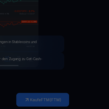
Aktionen
Entdecken Sie die neuesten Wettbewerbe und Aktionen
ngen in Stablecoins und
ür den Zugang zu Get-Cash-
Kaufe
FTM
(
FTM
)