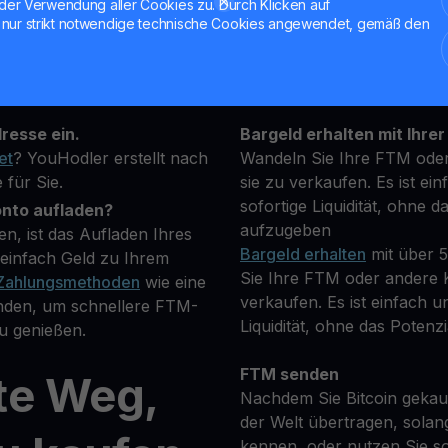
der Verwendung aller Cookies zu. Durch Klicken auf
nur strikt notwendige technische Cookies angewendet, gemäß den
hrung, die Sie kaufen
Halten Sie Ihre FTM
**Verdienen Sie Mehr** m
fügbaren
transparenten und sicher
resse ein.
Bargeld erhalten mit Ihrer
et
? YouHodler erstellt nach
Wandeln Sie Ihre FTM oder
 für Sie.
sie zu verkaufen. Es ist ein
sofortige Liquidität, ohne d
onto aufladen?
aufzugeben
n, ist das Aufladen Ihres
Bargeld erhalten
mit über 
einfach Geld zu Ihrem
Sie Ihre FTM oder andere K
Zahlungsmethoden
wie eine
verkaufen. Es ist einfach un
nden, um schnellere FTM-
Liquidität, ohne das Potenzi
u genießen.
FTM senden
te Weg,
Nachdem Sie Bitcoin gekauf
der Welt übertragen, solan
kennen, oder nutzen Sie so