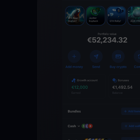
Lade die
You
Crypto Walle
herunter
Schalten Sie die Zuk
YouHodler frei. Hande
Vermögen einfach und
ausbauen.