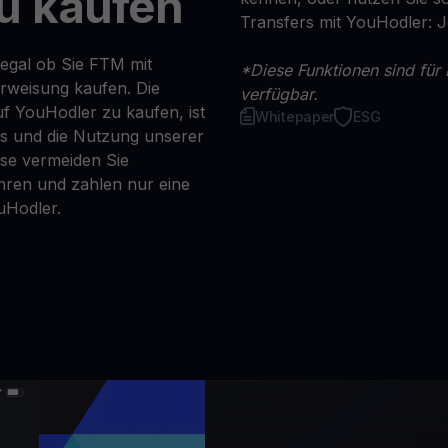
u kaufen
Transfers mit YouHodler: 
 egal ob Sie FTM mit
*Diese Funktionen sind für 
erweisung kaufen. Die
verfügbar.
f YouHodler zu kaufen, ist
Whitepaper
ESG
ns und die Nutzung unserer
se vermeiden Sie
ren und zahlen nur eine
uHodler.