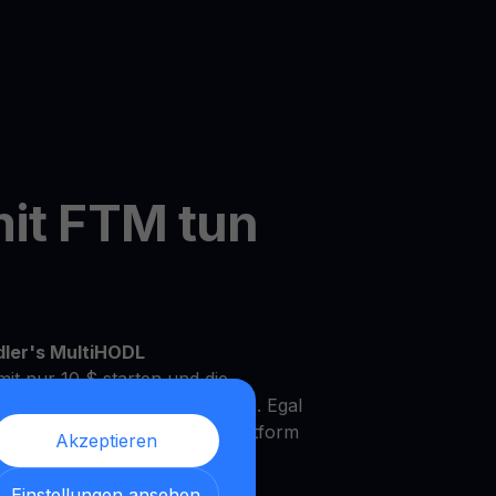
mit FTM tun
dler's MultiHODL
it nur 10 $ starten und die
Ihrem eigenen Tempo zu wachsen. Egal
rfahrener Investor, unsere Plattform
Akzeptieren
Bedürfnisse und Anlageziele zu
Einstellungen ansehen