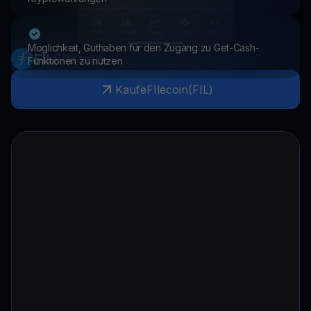
Möglichkeit, Guthaben für den Zugang zu Get-Cash-
FIL
FIlecoin
Funktionen zu nutzen
Kaufe
FIlecoin
(
FIL
)