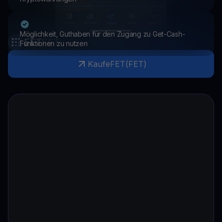
Möglichkeit, Guthaben für den Zugang zu Get-Cash-
FET
FET
Funktionen zu nutzen
Kaufe
FET
(
FET
)