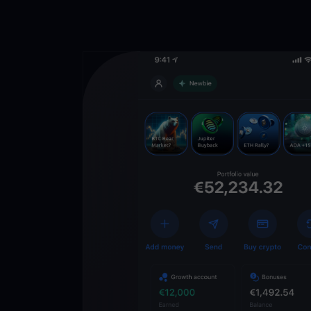
Lade die
You
Crypto Walle
herunter
Schalten Sie die Zuk
YouHodler frei. Hande