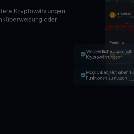
ndere Kryptowährungen
anküberweisung oder
Youhodler App
Herunterladen
App herunterladen und Krypto einfach verwalten
Wöchentliche Ausschüttu
Kryptowährungen*
Möglichkeit, Guthaben f
Funktionen zu nutzen