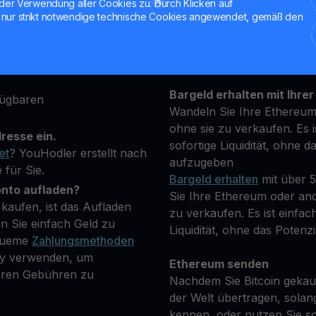
der Verwendung aller Cookies zu. Durch Klicken auf
attform an und geben Sie
nur strikt notwendige technische Cookies angewendet, gemäß den
Halten Sie Ihre ETH
 um Ihre Identität zu
**Verdienen Sie Mehr** mi
transparenten und sicher
ptowährung, die Sie
Bargeld erhalten mit Ihrer
fügbaren
Wandeln Sie Ihre Ethereum
ohne sie zu verkaufen. Es i
resse ein.
sofortige Liquidität, ohne d
et
? YouHodler erstellt nach
aufzugeben
 für Sie.
Bargeld erhalten
mit über 
onto aufladen?
Sie Ihre Ethereum oder and
kaufen, ist das Aufladen
zu verkaufen. Es ist einfac
n Sie einfach Geld zu
Liquidität, ohne das Potenzi
equeme
Zahlungsmethoden
Pay verwenden, um
Ethereum senden
geren Gebühren zu
Nachdem Sie Bitcoin gekauf
der Welt übertragen, solan
kennen, oder nutzen Sie so