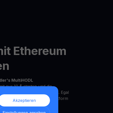
mit Ethereum
en
dler's MultiHODL
it nur 10 $ starten und die
Ihrem eigenen Tempo zu wachsen. Egal
rfahrener Investor, unsere Plattform
Akzeptieren
Bedürfnisse und Anlageziele zu
Einstellungen ansehen