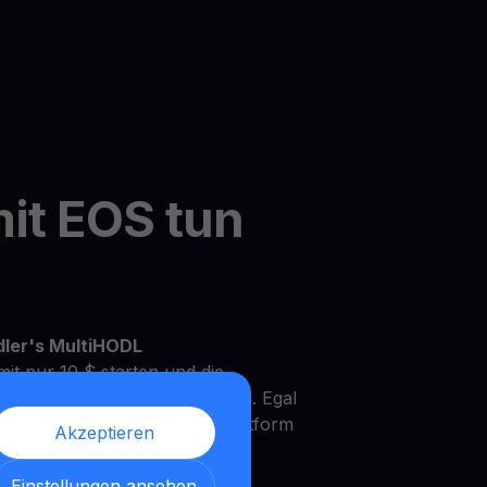
it EOS tun
dler's MultiHODL
it nur 10 $ starten und die
Ihrem eigenen Tempo zu wachsen. Egal
rfahrener Investor, unsere Plattform
Akzeptieren
Bedürfnisse und Anlageziele zu
Einstellungen ansehen