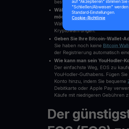
bestätigen.
auf "Akzeptieren" stimmen Sie 
"Schließen/Abweisen" werden 
Wählen Sie EOS als die Kryptowä
Standard-Einstellungen.
möchten.
Cookie-Richtlinie
Wählen Sie EOS aus über 80 ver
Kryptowährungen.
Geben Sie Ihre Bitcoin-Wallet-Ad
Sie haben noch keine
Bitcoin Wall
der Registrierung automatisch eine
Wie kann man sein YouHodler-K
Der einfachste Weg, EOS zu kaufen
YouHodler-Guthabens. Fügen Sie 
Konto hinzu, indem Sie bequeme
Debitkarte oder Apple Pay verwe
Käufe mit niedrigeren Gebühren z
Der günstigs