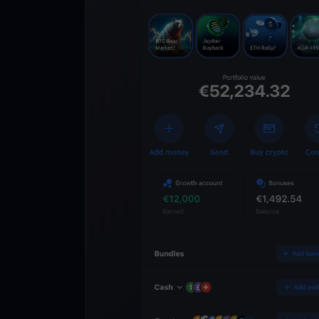
Lade die
You
Crypto Walle
herunter
Schalten Sie die Zuk
YouHodler frei. Hande
Vermögen einfach und
ausbauen.