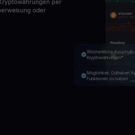
 Kryptowährungen per
berweisung oder
Youhodler App
Herunterladen
App herunterladen und Krypto einfach verwalten
Wöchentliche Ausschüttu
Kryptowährungen*
Möglichkeit, Guthaben f
Funktionen zu nutzen