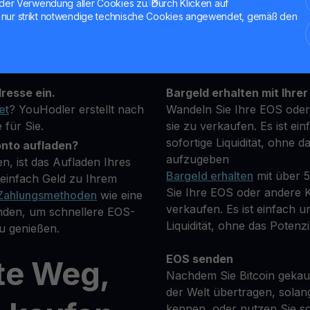
der Verwendung aller Cookies zu. Durch Klicken auf
nur strikt notwendige technische Cookies angewendet, gemäß den
hrung, die Sie kaufen
Halten Sie Ihre EOS
**Verdienen Sie Mehr** mi
fügbaren
transparenten und sicher
resse ein.
Bargeld erhalten mit Ihrer
et
? YouHodler erstellt nach
Wandeln Sie Ihre EOS oder
 für Sie.
sie zu verkaufen. Es ist ein
sofortige Liquidität, ohne d
onto aufladen?
aufzugeben
, ist das Aufladen Ihres
Bargeld erhalten
mit über 
einfach Geld zu Ihrem
Sie Ihre EOS oder andere K
Zahlungsmethoden
wie eine
verkaufen. Es ist einfach un
nden, um schnellere EOS-
Liquidität, ohne das Potenzi
u genießen.
EOS senden
te Weg,
Nachdem Sie Bitcoin gekauf
der Welt übertragen, solan
kennen, oder nutzen Sie so