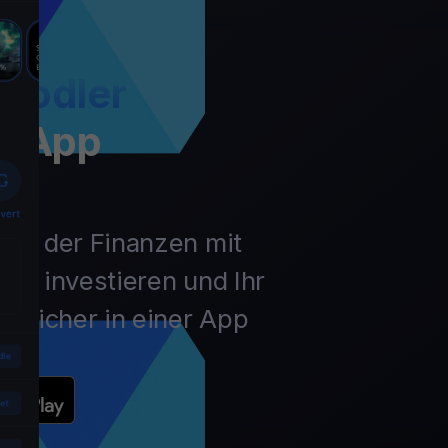
Hodler
t App
unft der Finanzen mit
ln, investieren und Ihr
 sicher in einer App