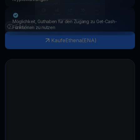
Möglichkeit, Guthaben für den Zugang zu Get-Cash-
ENA
Ethena
Funktionen zu nutzen
Kaufe
Ethena
(
ENA
)