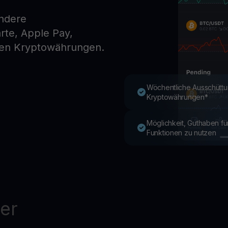
andere
te, Apple Pay,
Youhodler App
en Kryptowährungen.
Herunterladen
App herunterladen und Krypto einfach verwalten
Wöchentliche Ausschüttu
Kryptowährungen*
Möglichkeit, Guthaben f
Funktionen zu nutzen
er