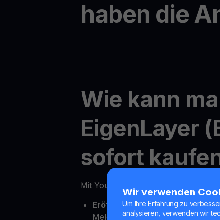
haben die A
Wie kann ma
EigenLayer (
sofort kaufe
Mit YouHodler ist der Online-Kauf v
Wir verwenden Coo
Um Ihre Erfahrung zu verbesse
Eröffnen Sie Ihr Youhodler-Kont
analysieren, verwenden wir te
Melden Sie sich einfach in wenig