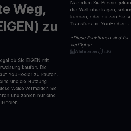
Nachdem Sie Bitcoin gekauf
te Weg,
der Welt übertragen, solan
kennen, oder nutzen Sie so
EIGEN) zu
Transfers mit YouHodler: 
*Diese Funktionen sind für 
verfügbar.
Whitepaper
ESG
 egal ob Sie EIGEN mit
erweisung kaufen. Die
 auf YouHodler zu kaufen,
coins und die Nutzung
iese Weise vermeiden Sie
ren und zahlen nur eine
uHodler.