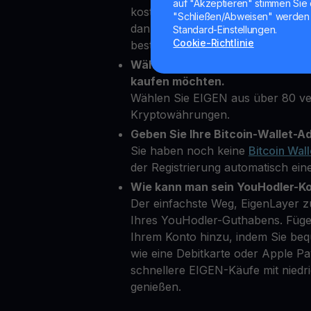
auf "Akzeptieren" stimmen Sie 
kostenloses Konto auf unserer Pl
"Schließen/Abweisen" werden 
dann einige persönliche Daten ein,
Standard-Einstellungen.
Cookie-Richtlinie
bestätigen.
Wählen Sie EigenLayer als die K
kaufen möchten.
Wählen Sie EIGEN aus über 80 v
Kryptowährungen.
Geben Sie Ihre Bitcoin-Wallet-Ad
Sie haben noch keine
Bitcoin Wall
der Registrierung automatisch eine
Wie kann man sein YouHodler-K
Der einfachste Weg, EigenLayer zu
Ihres YouHodler-Guthabens. Füge
Ihrem Konto hinzu, indem Sie b
wie eine Debitkarte oder Apple 
schnellere EIGEN-Käufe mit nied
genießen.