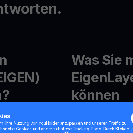
ntworten.
n
Was Sie m
EIGEN)
EigenLay
n?
können
on EigenLayer ganz einfach
Krypto-Handel mit YouHo
kies
Mit
MultiHODL
können Sie m
rn, Ihre Nutzung von YouHolder anzupassen und unseren Traffic zu
o
Flexibilität genießen, in 
chnische Cookies und andere ähnliche Tracking-Tools. Durch Klicken
en Sekunden für ein