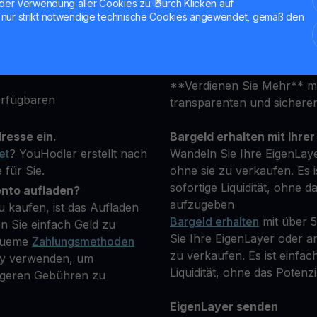
ob Sie neu sind oder ein e
der Verwendung aller Cookies zu. Durch Klicken auf
attform an und geben Sie
ist darauf ausgelegt, Ihre 
nur strikt notwendige technische Cookies angewendet, gemäß den
 um Ihre Identität zu
erfüllen.
ryptowährung, die Sie
Halten Sie Ihre EIGEN
**Verdienen Sie Mehr** mi
erfügbaren
transparenten und sicher
resse ein.
Bargeld erhalten mit Ihrer
et
? YouHodler erstellt nach
Wandeln Sie Ihre EigenLay
 für Sie.
ohne sie zu verkaufen. Es i
sofortige Liquidität, ohne d
onto aufladen?
aufzugeben
 kaufen, ist das Aufladen
Bargeld erhalten
mit über 
n Sie einfach Geld zu
Sie Ihre EigenLayer oder a
equeme
Zahlungsmethoden
zu verkaufen. Es ist einfac
Pay verwenden, um
Liquidität, ohne das Potenzi
rigeren Gebühren zu
EigenLayer senden