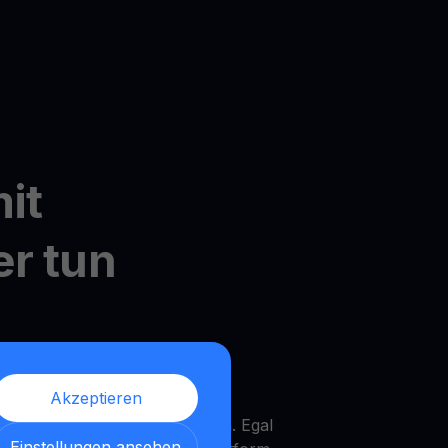
it
er tun
dler's MultiHODL
Akzeptieren
it nur 10 $ starten und die
Ihrem eigenen Tempo zu wachsen. Egal
Einstellungen ansehen