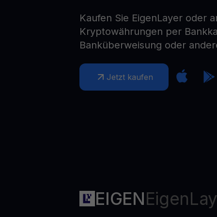
Web3 wallet
Kaufen Sie EigenLayer oder 
Ihr Web3-Vermögen an einem Ort verwalten
Kryptowährungen per Bankkar
Banküberweisung oder ander
Jetzt kaufen
EIGEN
EigenLay