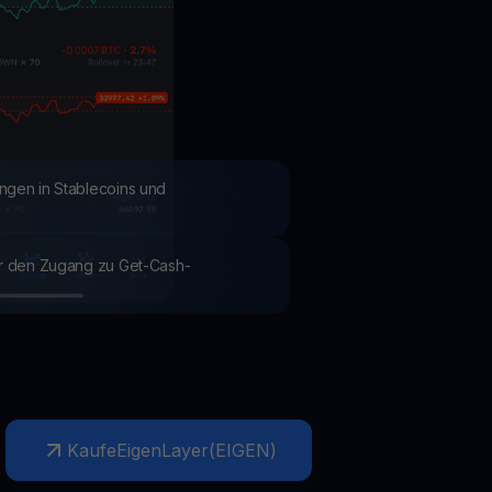
Aktionen
Entdecken Sie die neuesten Wettbewerbe und Aktionen
ngen in Stablecoins und
ür den Zugang zu Get-Cash-
Kaufe
EigenLayer
(
EIGEN
)