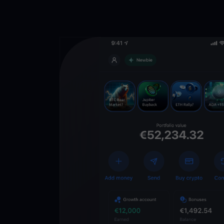
Lade die
You
Crypto Walle
herunter
Schalten Sie die Zuk
YouHodler frei. Hande