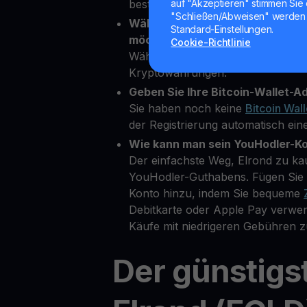
bestätigen.
auf "Akzeptieren" stimmen Sie 
"Schließen/Abweisen" werden 
Wählen Sie Elrond als die Krypt
Standard-Einstellungen.
möchten.
Cookie-Richtlinie
Wählen Sie EGLD aus über 80 ve
Kryptowährungen.
Geben Sie Ihre Bitcoin-Wallet-Ad
Sie haben noch keine
Bitcoin Wall
der Registrierung automatisch eine
Wie kann man sein YouHodler-K
Der einfachste Weg, Elrond zu kau
YouHodler-Guthabens. Fügen Sie 
Konto hinzu, indem Sie bequeme
Debitkarte oder Apple Pay verwe
Käufe mit niedrigeren Gebühren z
Der günstigs