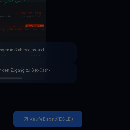
Aktionen
Entdecken Sie die neuesten Wettbewerbe und Aktionen
ngen in Stablecoins und
ür den Zugang zu Get-Cash-
Kaufe
Elrond
(
EGLD
)