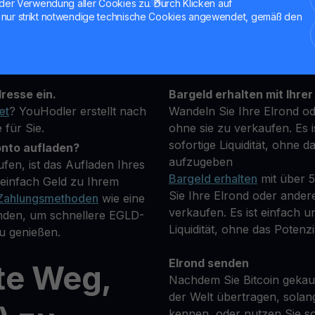
der Verwendung aller Cookies zu. Durch Klicken auf
nur strikt notwendige technische Cookies angewendet, gemäß den
owährung, die Sie kaufen
Halten Sie Ihre EGLD
**Verdienen Sie Mehr** mi
rfügbaren
transparenten und sicher
resse ein.
Bargeld erhalten mit Ihrer
et
? YouHodler erstellt nach
Wandeln Sie Ihre Elrond od
 für Sie.
ohne sie zu verkaufen. Es i
sofortige Liquidität, ohne d
onto aufladen?
aufzugeben
fen, ist das Aufladen Ihres
Bargeld erhalten
mit über 
einfach Geld zu Ihrem
Sie Ihre Elrond oder ander
Zahlungsmethoden
wie eine
verkaufen. Es ist einfach un
nden, um schnellere EGLD-
Liquidität, ohne das Potenzi
u genießen.
Elrond senden
te Weg,
Nachdem Sie Bitcoin gekauf
der Welt übertragen, solan
kennen, oder nutzen Sie so