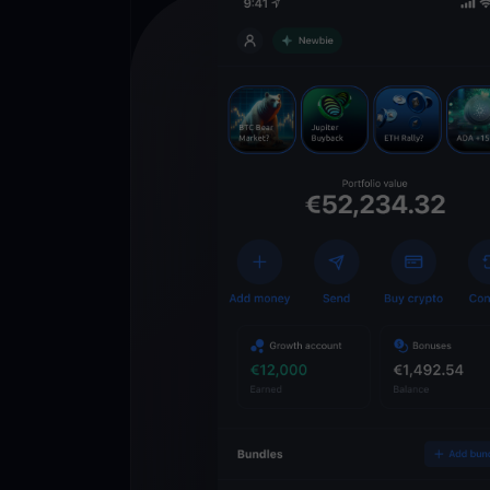
Lade die
You
Crypto Walle
herunter
Schalten Sie die Zuk
YouHodler frei. Hande
Vermögen einfach und
ausbauen.