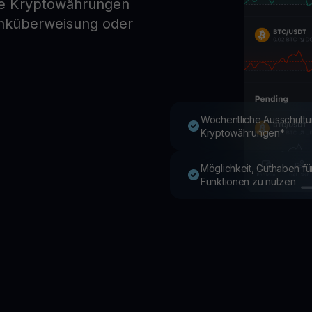
re Kryptowährungen
anküberweisung oder
Youhodler App
Herunterladen
App herunterladen und Krypto einfach verwalten
Wöchentliche Ausschüttu
Kryptowährungen*
Möglichkeit, Guthaben f
Funktionen zu nutzen