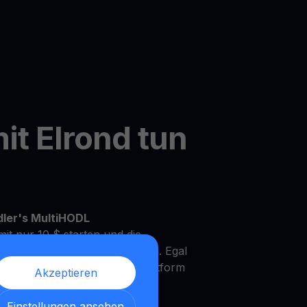
it Elrond tun
dler's MultiHODL
it nur 10 $ starten und die
Ihrem eigenen Tempo zu wachsen. Egal
rfahrener Investor, unsere Plattform
Akzeptieren
Bedürfnisse und Anlageziele zu
Einstellungen ansehen