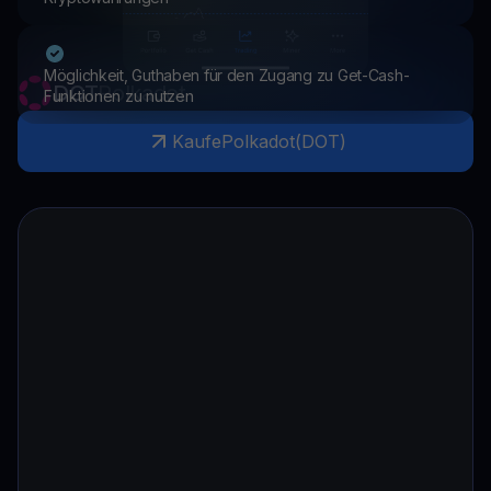
Möglichkeit, Guthaben für den Zugang zu Get-Cash-
DOT
Polkadot
Funktionen zu nutzen
Kaufe
Polkadot
(
DOT
)