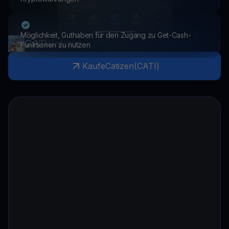
Möglichkeit, Guthaben für den Zugang zu Get-Cash-
CATI
Catizen
Funktionen zu nutzen
Kaufe
Catizen
(
CATI
)