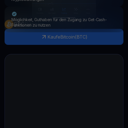
Möglichkeit, Guthaben für den Zugang zu Get-Cash-
BTC
Bitcoin
Funktionen zu nutzen
Kaufe
Bitcoin
(
BTC
)