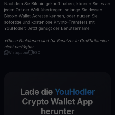
Nachdem Sie Bitcoin gekauft haben, können Sie es an
jeden Ort der Welt übertragen, solange Sie dessen
Bitcoin-Wallet-Adresse kennen, oder nutzen Sie
sofortige und kostenlose Krypto-Transfers mit
YouHodler: Jetzt genügt der Benutzername.
*Diese Funktionen sind für Benutzer in Großbritannien
nicht verfügbar.
Whitepaper
ESG
Lade die
YouHodler
Crypto Wallet App
herunter