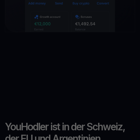
YouHodler ist in der Schweiz,
der EU und Argentinien