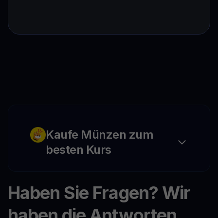
Kaufe Münzen zum
besten Kurs
Haben Sie Fragen? Wir
haben die Antworten.