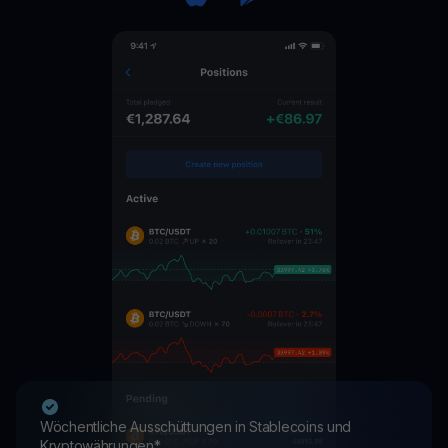
Wöchentliche Ausschüttungen in Stablecoins und
Kryptowährungen*