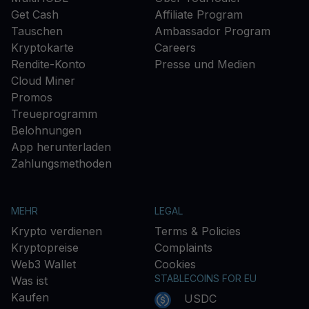
Get Cash
Affiliate Program
Tauschen
Ambassador Program
Kryptokarte
Careers
Rendite-Konto
Presse und Medien
Cloud Miner
Promos
Treueprogramm
Belohnungen
App herunterladen
Zahlungsmethoden
MEHR
LEGAL
Krypto verdienen
Terms & Policies
Kryptopreise
Complaints
Web3 Wallet
Cookies
STABLECOINS FOR EU
Was ist
Kaufen
USDC