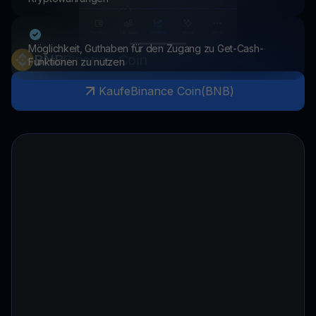
Möglichkeit, Guthaben für den Zugang zu Get-Cash-
BNB
Binance Coin
Funktionen zu nutzen
Kaufe
Binance Coin
(
BNB
)