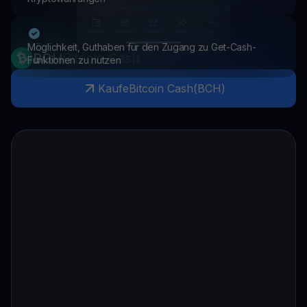
Möglichkeit, Guthaben für den Zugang zu Get-Cash-
BCH
Bitcoin Cash
Funktionen zu nutzen
Kaufe
Bitcoin Cash
(
BCH
)