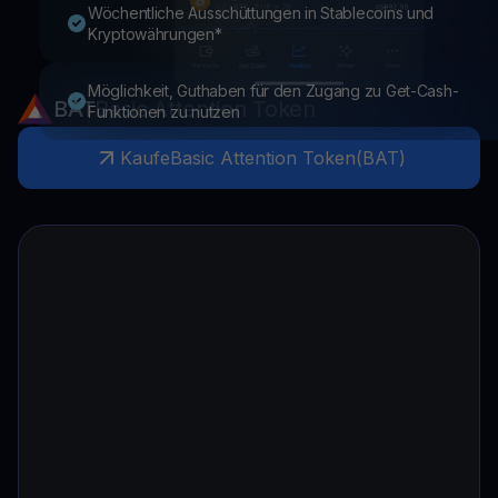
Wöchentliche Ausschüttungen in Stablecoins und
Kryptowährungen*
Möglichkeit, Guthaben für den Zugang zu Get-Cash-
BAT
Basic Attention Token
Funktionen zu nutzen
Kaufe
Basic Attention Token
(
BAT
)