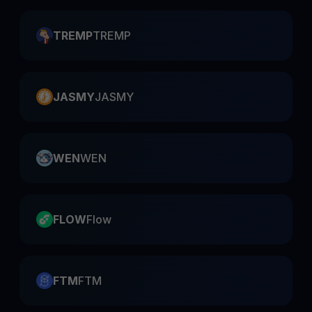
TREMP
TREMP
JASMY
JASMY
WEN
WEN
FLOW
Flow
FTM
FTM