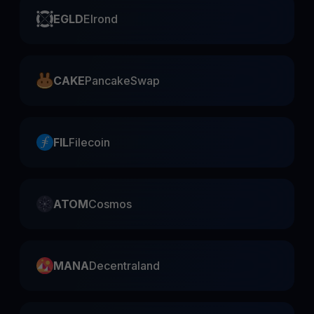
EGLD
Elrond
CAKE
PancakeSwap
FIL
Filecoin
ATOM
Cosmos
MANA
Decentraland