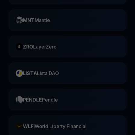
MNT
Mantle
ZRO
LayerZero
LISTA
Lista DAO
PENDLE
Pendle
WLFI
World Liberty Financial