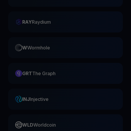
RAY
Raydium
W
Wormhole
GRT
The Graph
INJ
Injective
WLD
Worldcoin