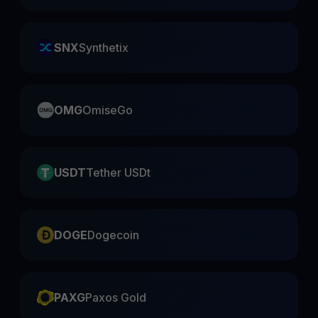
SNX
Synthetix
OMG
OmiseGo
USDT
Tether USDt
DOGE
Dogecoin
PAXG
Paxos Gold