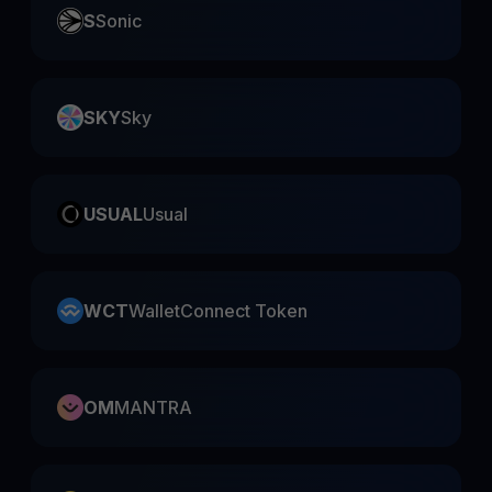
S
Sonic
SKY
Sky
USUAL
Usual
WCT
WalletConnect Token
OM
MANTRA