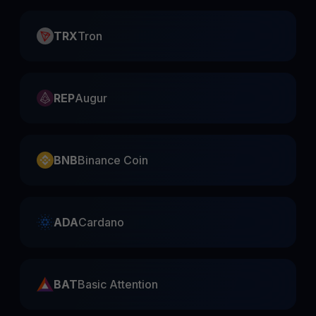
TRX
Tron
REP
Augur
BNB
Binance Coin
ADA
Cardano
BAT
Basic Attention