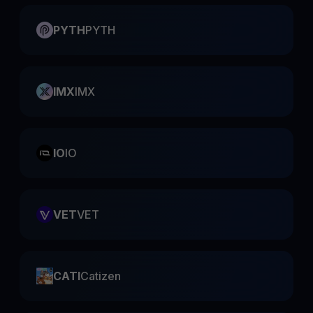
PYTH
PYTH
IMX
IMX
IO
IO
VET
VET
CATI
Catizen