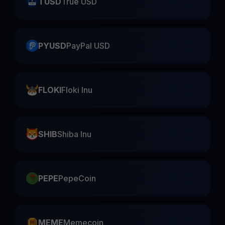
TUSD
True USD
PYUSD
PayPal USD
FLOKI
Floki Inu
SHIB
Shiba Inu
PEPE
PepeCoin
MEME
Memecoin