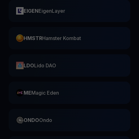
EIGEN
EigenLayer
HMSTR
Hamster Kombat
LDO
Lido DAO
ME
Magic Eden
ONDO
Ondo