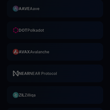
AAVE
Aave
DOT
Polkadot
AVAX
Avalanche
NEAR
NEAR Protocol
ZIL
Zilliqa