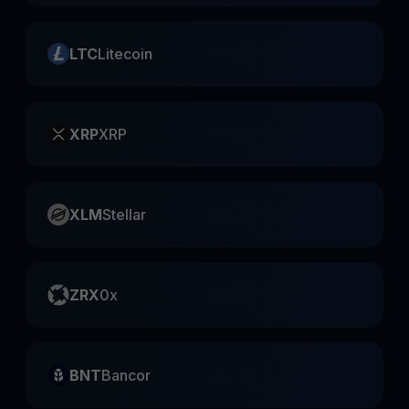
LTC
Litecoin
XRP
XRP
XLM
Stellar
ZRX
0x
BNT
Bancor