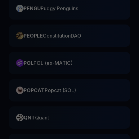
PENGU
Pudgy Penguins
PEOPLE
ConstitutionDAO
POL
POL (ex-MATIC)
POPCAT
Popcat (SOL)
QNT
Quant