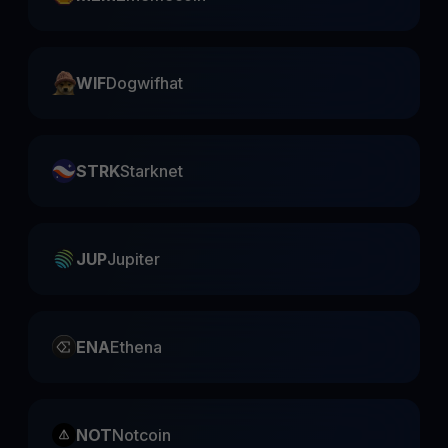
WIF
Dogwifhat
STRK
Starknet
JUP
Jupiter
ENA
Ethena
NOT
Notcoin