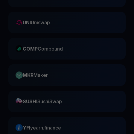
UNI
Uniswap
COMP
Compound
MKR
Maker
SUSHI
SushiSwap
YFI
yearn.finance