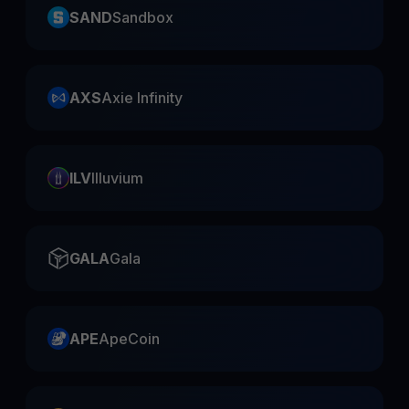
SAND
Sandbox
AXS
Axie Infinity
ILV
Illuvium
GALA
Gala
APE
ApeCoin