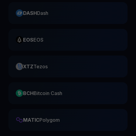
DASH
Dash
EOS
EOS
XTZ
Tezos
BCH
Bitcoin Cash
MATIC
Polygom