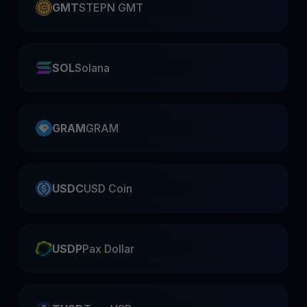
GMT
STEPN GMT
SOL
Solana
GRAM
GRAM
USDC
USD Coin
USDP
Pax Dollar