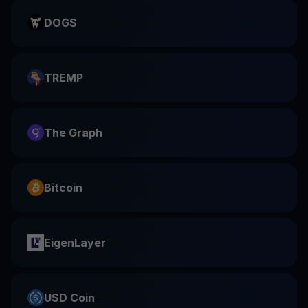
DOGS
TREMP
The Graph
Bitcoin
EigenLayer
USD Coin