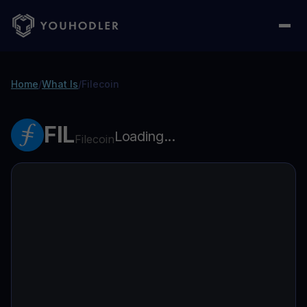
Home
/
What Is
/
Filecoin
FIL
Loading...
Filecoin