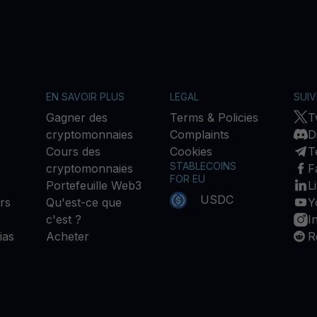
EN SAVOIR PLUS
LEGAL
SUI
Gagner des
Terms & Policies
T
cryptomonnaies
Complaints
D
Cours des
Cookies
T
STABLECOINS
cryptomonnaies
F
FOR EU
Portefeuille Web3
L
USDC
rs
Qu'est-ce que
Y
c'est ?
I
ias
Acheter
R