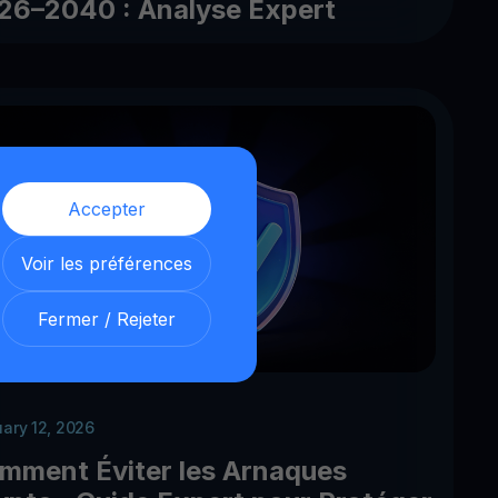
26–2040 : Analyse Expert
Accepter
Voir les préférences
Fermer / Rejeter
uary 12, 2026
mment Éviter les Arnaques