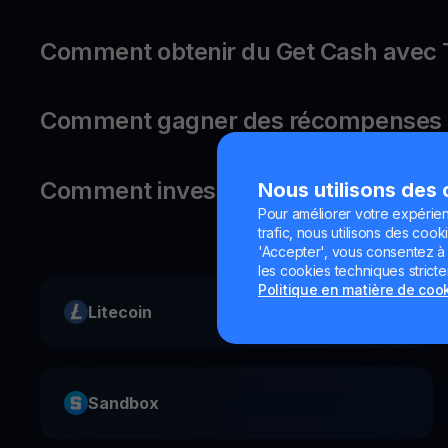
Comment obtenir du Get Cash avec 
Comment gagner des récompenses su
Comment investir dans Tether Gold 
Nous utilisons des
Pour améliorer votre expérien
trafic, nous utilisons des cooki
'Accepter', vous consentez à l'
les cookies techniques strict
Politique en matière de coo
Litecoin
Sandbox