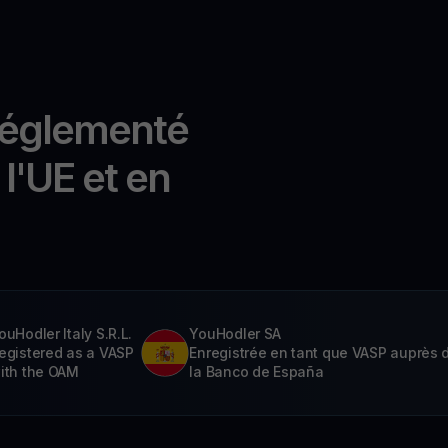
réglementé
l'UE et en
ouHodler Italy S.R.L.
YouHodler SA
egistered as a VASP
Enregistrée en tant que VASP auprès 
ith the OAM
la Banco de España