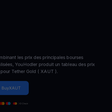
romotions
plorez les derniers concours et promotions
mbinant les prix des principales bourses
alisées, YouHodler produit un tableau des prix
e pour
Tether Gold
(
XAUT
).
Buy
XAUT