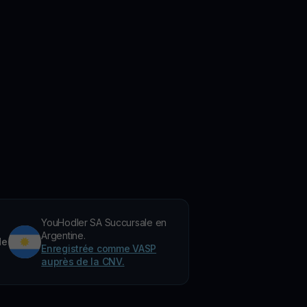
YouHodler SA Succursale en
Argentine.
de
Enregistrée comme VASP
auprès de la CNV.