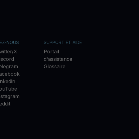
VEZ-NOUS
SUPPORT ET AIDE
witter/X
Portail
iscord
d'assistance
elegram
Glossaire
acebook
inkedin
ouTube
nstagram
eddit