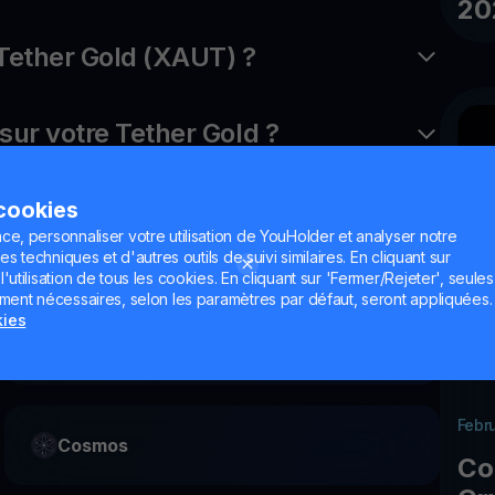
20
Tether Gold (XAUT) ?
r votre Tether Gold ?
?
 cookies
ce, personnaliser votre utilisation de YouHolder et analyser notre
es techniques et d'autres outils de suivi similaires. En cliquant sur
utilisation de tous les cookies. En cliquant sur 'Fermer/Rejeter', seules
ement nécessaires, selon les paramètres par défaut, seront appliquées.
kies
WalletConnect Token
Febr
Cosmos
Co