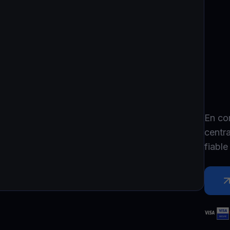
P
Ex
Youhodler App
Télécharger
Télécharge l’appli et gère ta crypto facilement
En co
centr
fiabl