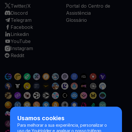
Twitter/X
Portal do Centro de
Discord
Assistência
Telegram
Glossário
Facebook
Linkedin
YouTube
Instagram
Reddit
Usamos cookies
Para melhorar a sua experiência, personalizar o
uso de YouHolder e analisar o nosso tráfego,