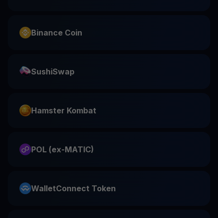
Binance Coin
SushiSwap
Hamster Kombat
POL (ex-MATIC)
WalletConnect Token