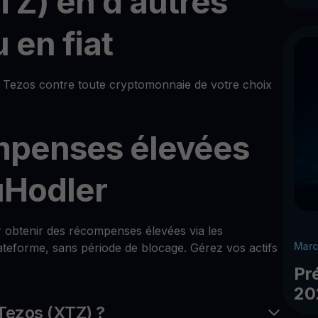
TZ) en d’autres
 en fiat
Tezos contre toute cryptomonnaie de votre choix
mpenses élevées
uHodler
ur obtenir des récompenses élevées via les
Marc
teforme, sans période de blocage. Gérez vos actifs
Pr
20
Tezos (XTZ) ?