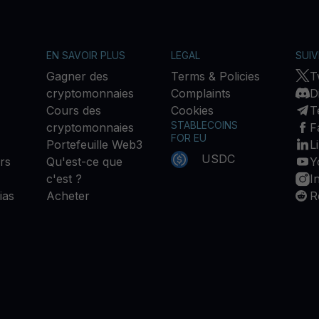
EN SAVOIR PLUS
LEGAL
SUI
Gagner des
Terms & Policies
T
cryptomonnaies
Complaints
D
Cours des
Cookies
T
STABLECOINS
cryptomonnaies
F
FOR EU
Portefeuille Web3
L
USDC
rs
Qu'est-ce que
Y
c'est ?
I
ias
Acheter
R