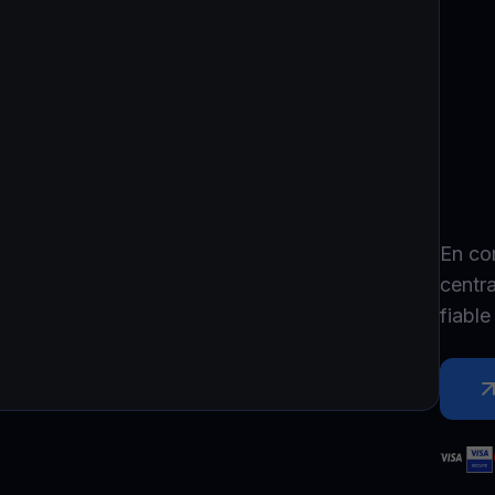
P
Ex
Youhodler App
Télécharger
Télécharge l’appli et gère ta crypto facilement
En co
centr
fiabl