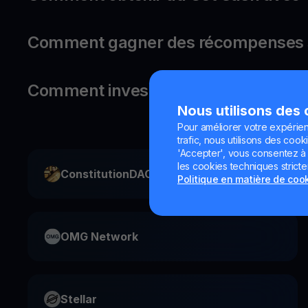
Comment gagner des récompenses s
Comment investir dans Tezos ?
Nous utilisons des
Pour améliorer votre expérien
trafic, nous utilisons des cooki
'Accepter', vous consentez à l'
les cookies techniques strict
ConstitutionDAO
Politique en matière de coo
OMG Network
Stellar