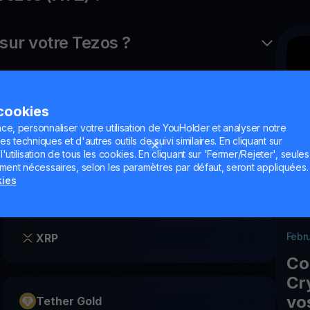
ur votre Tezos ?
 cookies
ce, personnaliser votre utilisation de YouHolder et analyser notre
es techniques et d'autres outils de suivi similaires. En cliquant sur
utilisation de tous les cookies. En cliquant sur 'Fermer/Rejeter', seules
ement nécessaires, selon les paramètres par défaut, seront appliquées.
Elrond
kies
Febr
XRP
Co
Cr
vo
Tether Gold