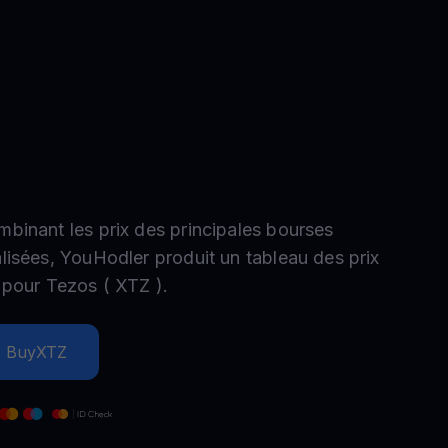
romotions
plorez les derniers concours et promotions
mbinant les prix des principales bourses
alisées, YouHodler produit un tableau des prix
e pour
Tezos
(
XTZ
).
Buy
XTZ