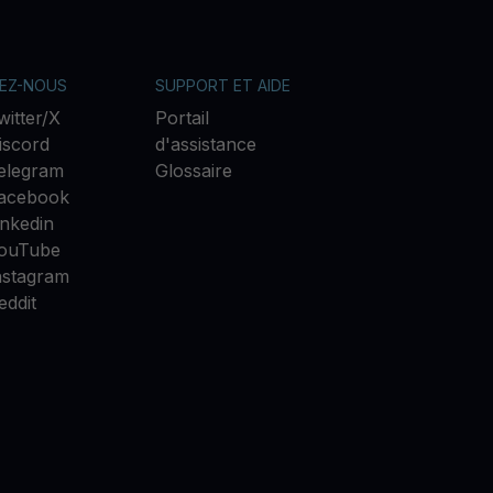
VEZ-NOUS
SUPPORT ET AIDE
witter/X
Portail
iscord
d'assistance
elegram
Glossaire
acebook
inkedin
ouTube
nstagram
eddit