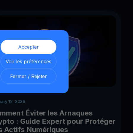
Accepter
Voir les préférences
Fermer / Rejeter
uary 12, 2026
mment Éviter les Arnaques
ypto : Guide Expert pour Protéger
s Actifs Numériques