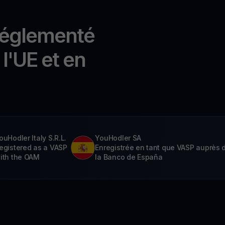
réglementé
l'UE et en
ouHodler Italy S.R.L.
YouHodler SA
egistered as a VASP
Enregistrée en tant que VASP auprès 
ith the OAM
la Banco de España