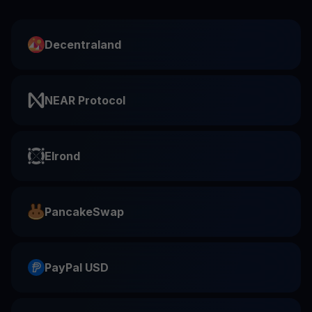
Decentraland
NEAR Protocol
Elrond
PancakeSwap
PayPal USD