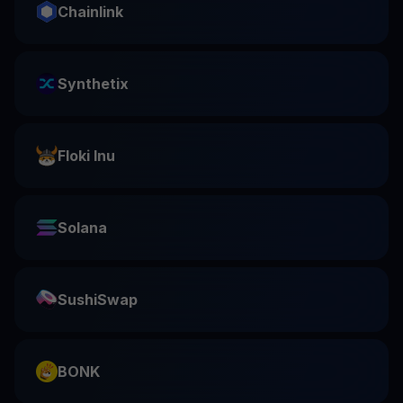
Chainlink
Synthetix
Floki Inu
Solana
SushiSwap
BONK