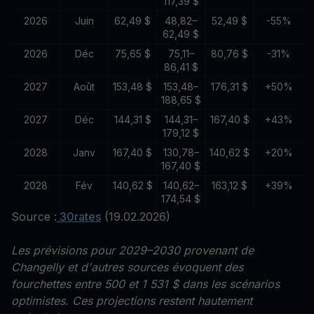
117,39 $
2026
Juin
62,49 $
48,82–
52,49 $
-55%
62,49 $
2026
Déc
75,65 $
75,11–
80,76 $
-31%
86,41 $
2027
Août
153,48 $
153,48–
176,31 $
+50%
188,65 $
2027
Déc
144,31 $
144,31–
167,40 $
+43%
179,12 $
2028
Janv
167,40 $
130,78–
140,62 $
+20%
167,40 $
2028
Fév
140,62 $
140,62–
163,12 $
+39%
174,54 $
Source :
30rates
(19.02.2026)
Les prévisions pour 2029–2030 provenant de
Changelly et d'autres sources évoquent des
fourchettes entre 500 et 1 531 $ dans les scénarios
optimistes. Ces projections restent hautement