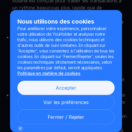
Solana est conçue pour traiter les transactions à
un rythme beaucoup plus rapide que de
nombreuses autres plateformes, avec la capacité
Nous utilisons des cookies
de gérer jusqu'à 65 000 transactions par seconde
(TPS).
Pour améliorer votre expérience, personnaliser
votre utilisation de YouHolder et analyser notre
Faibles coûts de transaction. L'architecture du
trafic, nous utilisons des cookies techniques et
réseau permet des frais de transaction très bas,
d'autres outils de suivi similaires. En cliquant sur
souvent inférieurs à 0,01 $ par transaction. Cela
'Accepter', vous consentez à l'utilisation de tous les
cookies. En cliquant sur 'Fermer/Rejeter', seules les
fait de Solana une option attrayante pour les
cookies techniques strictement nécessaires, selon
dApps, les plateformes de finance décentralisée
les paramètres par défaut, seront appliquées.
(DeFi) et les projets NFT, où les frais élevés sur
Politique en matière de cookies
d'autres plateformes, telles qu'Ethereum, peuvent
être prohibitifs.
Accepter
Évolutivité. Contrairement à de nombreuses autres
blockchains qui sont confrontées à des problèmes
Voir les préférences
d'évolutivité au fur et à mesure qu'elles
grandissent, Solana peut évoluer sans avoir besoin
Fermer / Rejeter
de solutions de couche 2 ou de sharding. Son
architecture est conçue pour maintenir l'efficacité