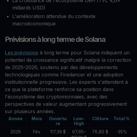
La croissance de l'écosystème DeFi (TVL 4,6+
milliards USD)
L'amélioration attendue du contexte
macroéconomique
Prévisions à long terme de Solana
Les prévisions
à long terme pour Solana indiquent un
potentiel de croissance significatif malgré la correction
de 2025–2026, soutenu par des développements
technologiques comme Firedancer et une adoption
institutionnelle progressive. Les experts s'attendent à
ce que la plateforme renforce sa position dans
l'écosystème des cryptomonnaies, avec des
perspectives de valeur augmentant progressivement
sur plusieurs années.
Année
Mois
Ouvertu
Low–
Clôture
Total %
re
High
2026
Fév
117,39 $
67,65–
76,80 $
-35%