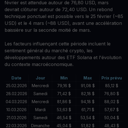
février est attendue autour de 76,80 USD, mars
devrait clôturer autour de 72,40 USD. Un rebond
technique ponctuel est possible vers le 25 février (~85
USD) et le 4 mars (~88 USD), avant une accélération
baissière sur la seconde moitié de mars.
Les facteurs influençant cette période incluent le
sentiment général du marché crypto, les
développements autour des ETF Solana et l'évolution
du contexte macroéconomique.
Date
Jour
Min
Max
Prix prévu
25.02.2026
Mercredi
79,16 $
91,08 $
85,12 $
28.02.2026
Samedi
71,42 $
82,18 $
76,80 $
04.03.2026
Mercredi
81,86 $
94,18 $
88,02 $
10.03.2026
Mardi
53,63 $
61,71 $
57,67 $
21.03.2026
Samedi
46,54 $
53,54 $
50,04 $
22.03.2026
Dimanche
45,04 $
51,82 $
48,43 $