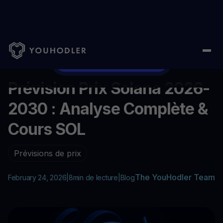
Home
/
Blog
/
Prévision Prix Solana 2026-2030 : Analyse Compl
...
Essayez notre plateforme
Prévision Prix Solana 2026-
2030 : Analyse Complète &
Cours SOL
Prévisions de prix
The YouHodler Team
February 24, 2026
|
8
min de lecture
|
Blog