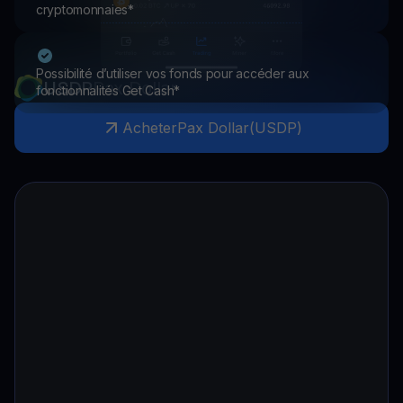
cryptomonnaies*
Possibilité d’utiliser vos fonds pour accéder aux
USDP
Pax Dollar
fonctionnalités Get Cash*
Acheter
Pax Dollar
(
USDP
)