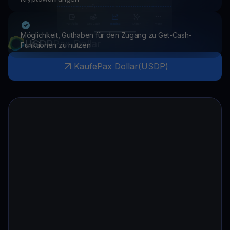
Möglichkeit, Guthaben für den Zugang zu Get-Cash-
USDP
Pax Dollar
Funktionen zu nutzen
Kaufe
Pax Dollar
(
USDP
)