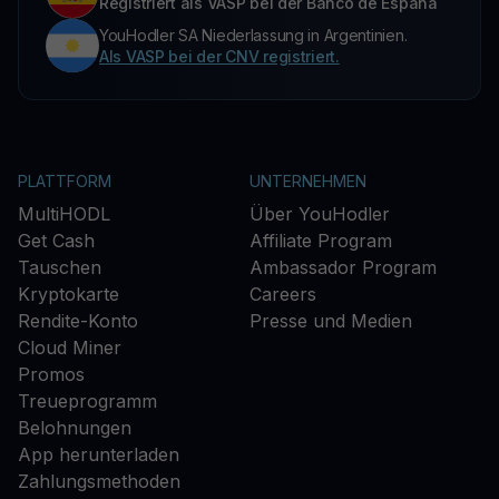
Registriert als VASP bei der Banco de España
YouHodler SA Niederlassung in Argentinien.
Als VASP bei der CNV registriert.
PLATTFORM
UNTERNEHMEN
MultiHODL
Über YouHodler
Get Cash
Affiliate Program
Tauschen
Ambassador Program
Kryptokarte
Careers
Rendite-Konto
Presse und Medien
Cloud Miner
Promos
Treueprogramm
Belohnungen
App herunterladen
Zahlungsmethoden