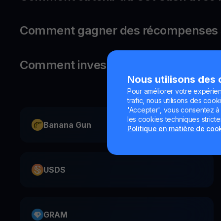
Comment gagner des récompenses s
Comment investir dans Raydium ?
Nous utilisons des
Pour améliorer votre expérien
trafic, nous utilisons des cooki
'Accepter', vous consentez à l'
les cookies techniques strict
Banana Gun
Politique en matière de coo
USDS
GRAM