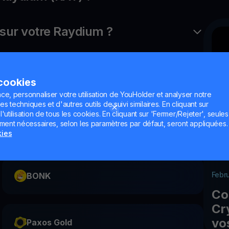
ur votre Raydium ?
 cookies
ce, personnaliser votre utilisation de YouHolder et analyser notre
es techniques et d'autres outils de suivi similaires. En cliquant sur
utilisation de tous les cookies. En cliquant sur 'Fermer/Rejeter', seules
ement nécessaires, selon les paramètres par défaut, seront appliquées.
USD Coin
kies
Febr
BONK
Co
Cr
vo
Paxos Gold