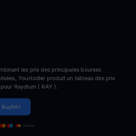
romotions
plorez les derniers concours et promotions
mbinant les prix des principales bourses
alisées, YouHodler produit un tableau des prix
e pour
Raydium
(
RAY
).
Buy
RAY