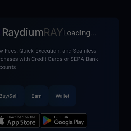
Raydium
RAY
Loading...
w Fees, Quick Execution, and Seamless
rchases with Credit Cards or SEPA Bank
counts
Buy/Sell
Earn
Wallet