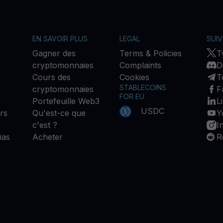
EN SAVOIR PLUS
LEGAL
SUI
Gagner des
Terms & Policies
T
cryptomonnaies
Complaints
D
Cours des
Cookies
T
STABLECOINS
cryptomonnaies
F
FOR EU
Portefeuille Web3
L
USDC
rs
Qu'est-ce que
Y
c'est ?
I
ias
Acheter
R