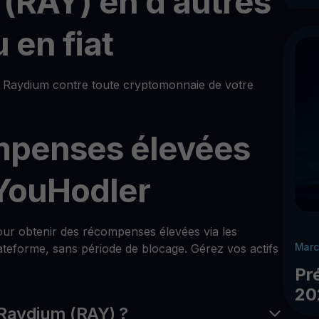
(RAY) en d’autres
 en fiat
Raydium contre toute cryptomonnaie de votre
mpenses élevées
YouHodler
 pour obtenir des récompenses élevées via les
Marc
teforme, sans période de blocage. Gérez vos actifs
Pr
20
Raydium (RAY) ?