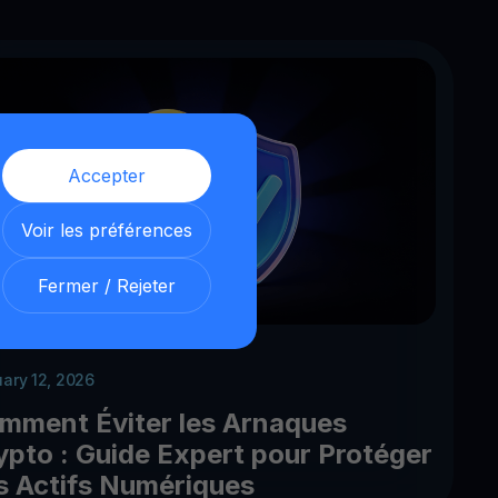
Accepter
Voir les préférences
Fermer / Rejeter
uary 12, 2026
mment Éviter les Arnaques
ypto : Guide Expert pour Protéger
s Actifs Numériques