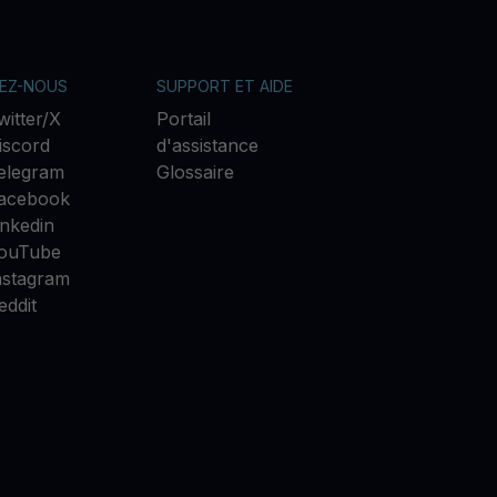
VEZ-NOUS
SUPPORT ET AIDE
witter/X
Portail
iscord
d'assistance
elegram
Glossaire
acebook
inkedin
ouTube
nstagram
eddit