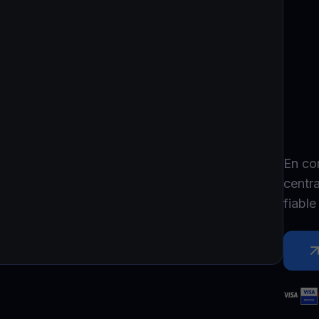
P
Ex
Youhodler App
Télécharger
Télécharge l’appli et gère ta crypto facilement
En co
centr
fiabl