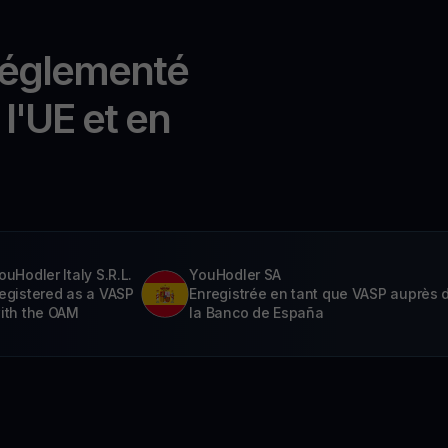
réglementé
l'UE et en
ouHodler Italy S.R.L.
YouHodler SA
egistered as a VASP
Enregistrée en tant que VASP auprès 
ith the OAM
la Banco de España