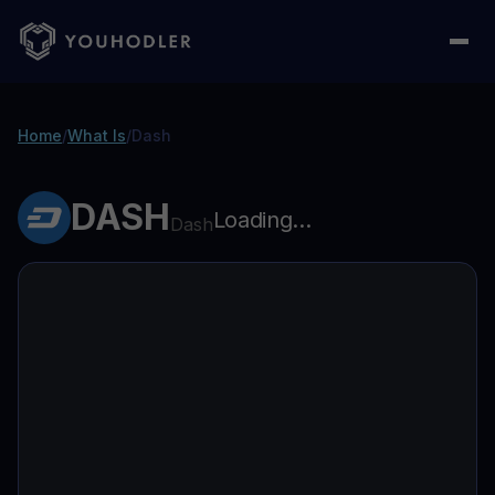
Home
/
What Is
/
Dash
DASH
Loading...
Dash