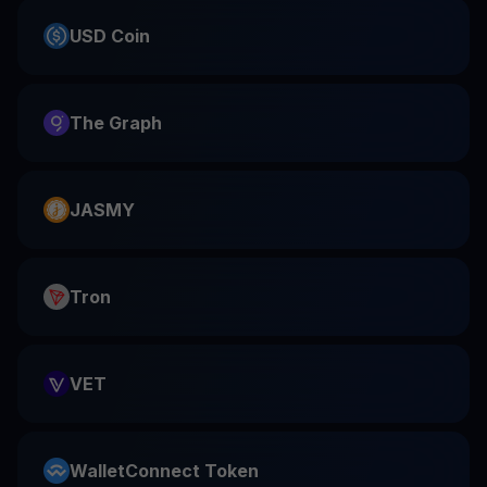
USD Coin
The Graph
JASMY
Tron
VET
WalletConnect Token