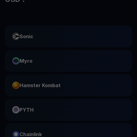
Sonic
Myro
Hamster Kombat
PYTH
Chainlink