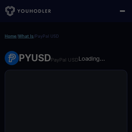
Home
/
What Is
/
PayPal USD
PYUSD
Loading...
PayPal USD