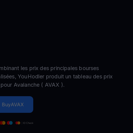
romotions
plorez les derniers concours et promotions
mbinant les prix des principales bourses
alisées, YouHodler produit un tableau des prix
e pour
Avalanche
(
AVAX
).
Buy
AVAX