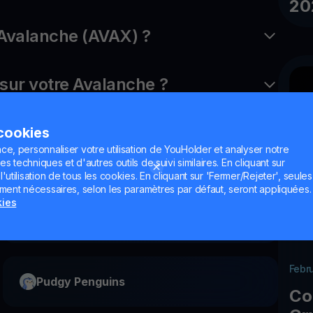
20
Avalanche (AVAX) ?
ur votre Avalanche ?
 cookies
ce, personnaliser votre utilisation de YouHolder et analyser notre
es techniques et d'autres outils de suivi similaires. En cliquant sur
utilisation de tous les cookies. En cliquant sur 'Fermer/Rejeter', seules
ement nécessaires, selon les paramètres par défaut, seront appliquées.
kies
Flow
Febr
Pudgy Penguins
Co