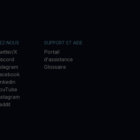
VEZ-NOUS
SUPPORT ET AIDE
witter/X
Portail
iscord
d'assistance
elegram
Glossaire
acebook
inkedin
ouTube
nstagram
eddit