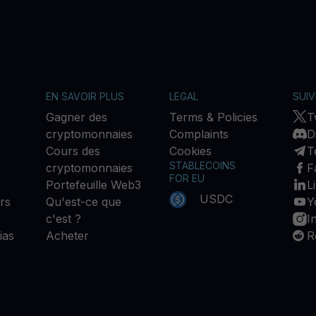
EN SAVOIR PLUS
LEGAL
SUI
Gagner des
Terms & Policies
T
cryptomonnaies
Complaints
D
Cours des
Cookies
T
STABLECOINS
cryptomonnaies
F
FOR EU
Portefeuille Web3
L
USDC
rs
Qu'est-ce que
Y
c'est ?
I
ias
Acheter
R