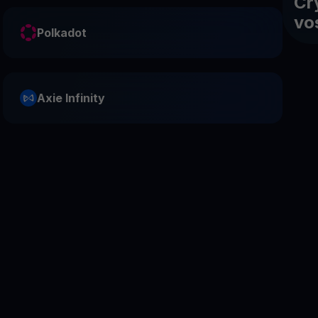
Cr
vo
Polkadot
Axie Infinity