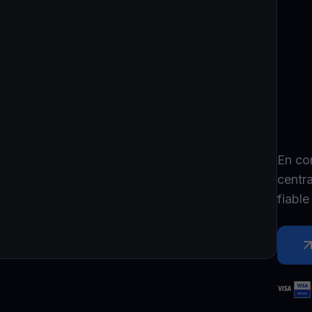
P
Ex
Youhodler App
Télécharger
Télécharge l’appli et gère ta crypto facilement
En co
centr
fiabl