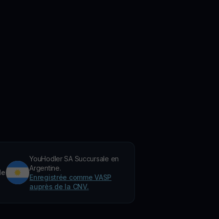
YouHodler SA Succursale en
Argentine.
de
Enregistrée comme VASP
auprès de la CNV.