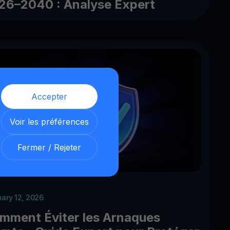
26–2040 : Analyse Expert
Accepter
Voir les préférences
Fermer / Rejeter
uary 12, 2026
mment Éviter les Arnaques