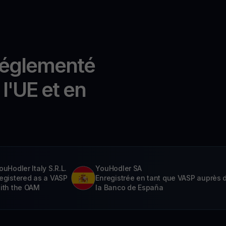
réglementé
l'UE et en
ouHodler Italy S.R.L.
YouHodler SA
egistered as a VASP
Enregistrée en tant que VASP auprès 
ith the OAM
la Banco de España