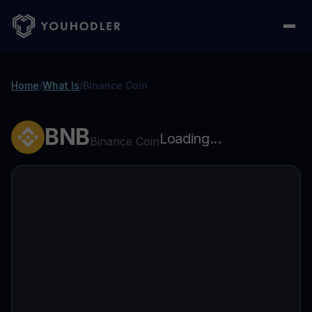
Home
/
What Is
/
Binance Coin
BNB
Loading...
Binance Coin