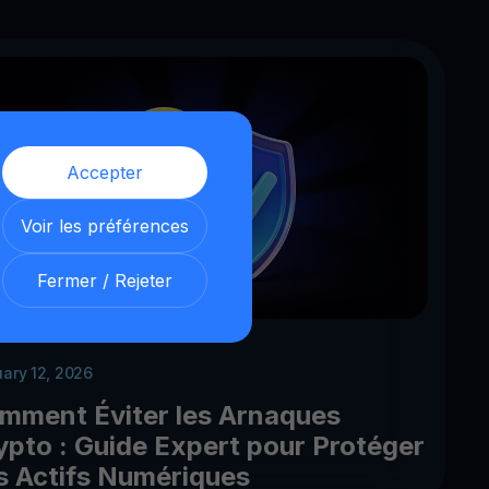
Accepter
Voir les préférences
Fermer / Rejeter
uary 12, 2026
mment Éviter les Arnaques
ypto : Guide Expert pour Protéger
s Actifs Numériques