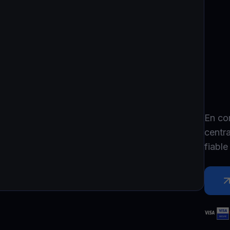
P
Ex
Youhodler App
Télécharger
Télécharge l’appli et gère ta crypto facilement
En co
centr
fiabl