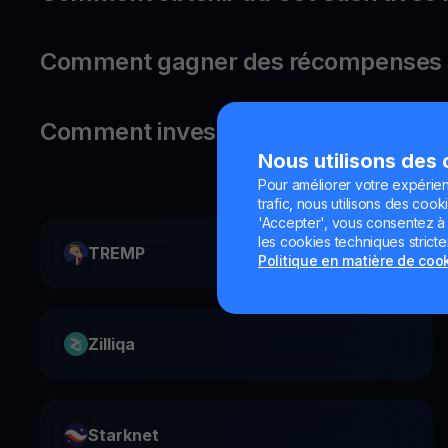
Comment gagner des récompenses s
Comment investir dans Maker ?
Nous utilisons des
Pour améliorer votre expérien
trafic, nous utilisons des cooki
'Accepter', vous consentez à l'
les cookies techniques strict
TREMP
Politique en matière de coo
Zilliqa
Starknet