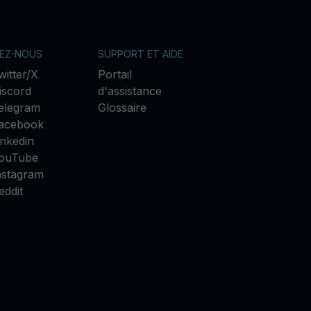
VEZ-NOUS
SUPPORT ET AIDE
witter/X
Portail
iscord
d'assistance
elegram
Glossaire
acebook
inkedin
ouTube
nstagram
eddit