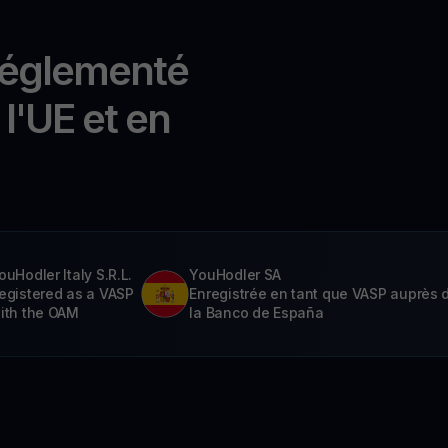
réglementé
l'UE et en
ouHodler Italy S.R.L.
YouHodler SA
egistered as a VASP
Enregistrée en tant que VASP auprès 
ith the OAM
la Banco de España