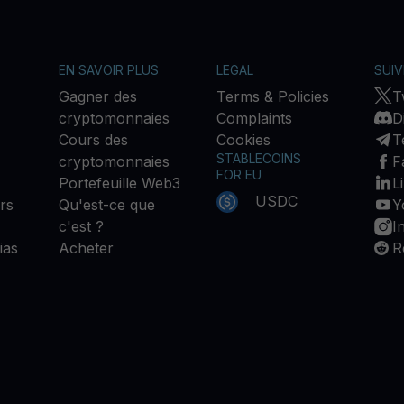
EN SAVOIR PLUS
LEGAL
SUI
Gagner des
Terms & Policies
T
cryptomonnaies
Complaints
D
Cours des
Cookies
T
STABLECOINS
cryptomonnaies
F
FOR EU
Portefeuille Web3
L
USDC
rs
Qu'est-ce que
Y
c'est ?
I
ias
Acheter
R