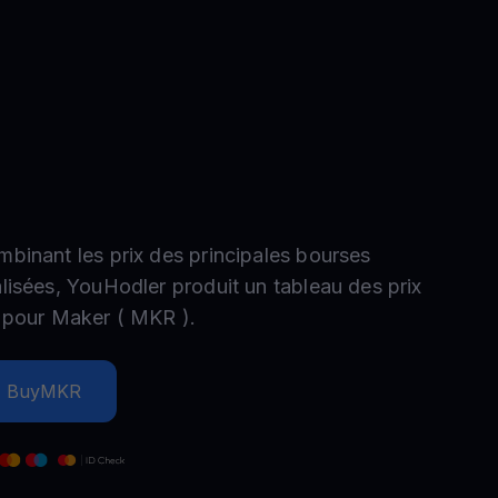
romotions
plorez les derniers concours et promotions
mbinant les prix des principales bourses
alisées, YouHodler produit un tableau des prix
e pour
Maker
(
MKR
).
Buy
MKR