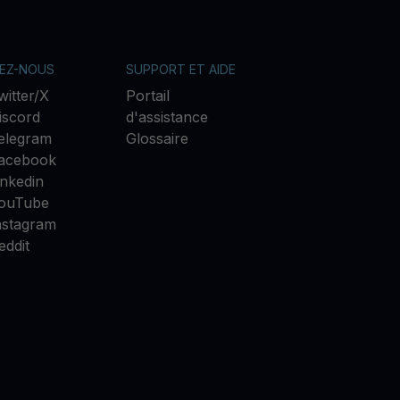
VEZ-NOUS
SUPPORT ET AIDE
witter/X
Portail
iscord
d'assistance
elegram
Glossaire
acebook
inkedin
ouTube
nstagram
eddit