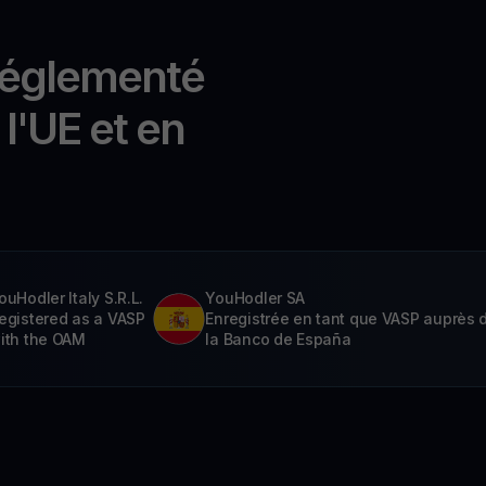
réglementé
l'UE et en
ouHodler Italy S.R.L.
YouHodler SA
egistered as a VASP
Enregistrée en tant que VASP auprès 
ith the OAM
la Banco de España