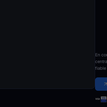
P
Ex
Youhodler App
Télécharger
Télécharge l’appli et gère ta crypto facilement
En co
centr
fiabl