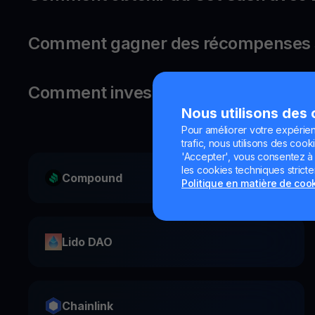
Comment gagner des récompenses s
Comment investir dans Ethena ?
Nous utilisons des
Pour améliorer votre expérien
trafic, nous utilisons des cooki
'Accepter', vous consentez à l'
les cookies techniques strict
Compound
Politique en matière de coo
Lido DAO
Chainlink