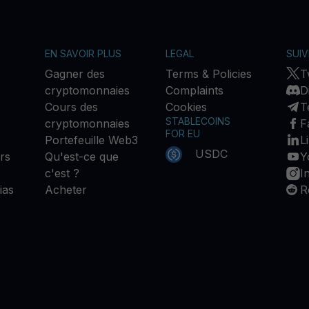
EN SAVOIR PLUS
LEGAL
SUI
Gagner des
Terms & Policies
T
cryptomonnaies
Complaints
D
Cours des
Cookies
T
STABLECOINS
cryptomonnaies
F
FOR EU
Portefeuille Web3
L
USDC
rs
Qu'est-ce que
Y
c'est ?
I
ias
Acheter
R