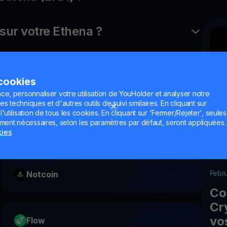
ur votre Ethena ?
 cookies
ce, personnaliser votre utilisation de YouHolder et analyser notre
es techniques et d'autres outils de suivi similaires. En cliquant sur
utilisation de tous les cookies. En cliquant sur 'Fermer/Rejeter', seules
ement nécessaires, selon les paramètres par défaut, seront appliquées.
OMG Network
kies
Febr
Notcoin
Co
Cr
vo
Flow