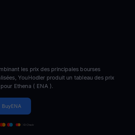
romotions
plorez les derniers concours et promotions
mbinant les prix des principales bourses
alisées, YouHodler produit un tableau des prix
e pour
Ethena
(
ENA
).
Buy
ENA