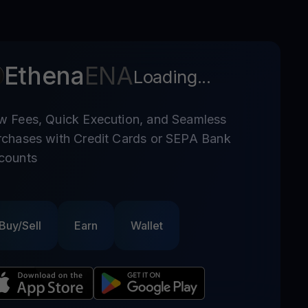
Ethena
ENA
Loading...
w Fees, Quick Execution, and Seamless
rchases with Credit Cards or SEPA Bank
counts
Buy/Sell
Earn
Wallet