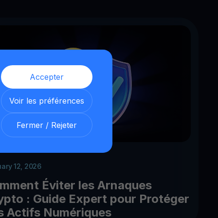
Accepter
Voir les préférences
Fermer / Rejeter
uary 12, 2026
mment Éviter les Arnaques
ypto : Guide Expert pour Protéger
s Actifs Numériques