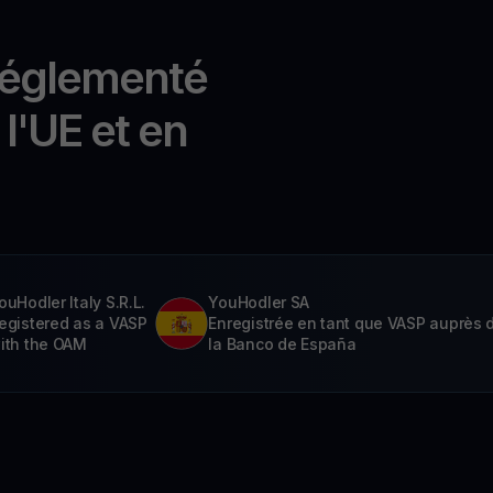
réglementé
l'UE et en
ouHodler Italy S.R.L.
YouHodler SA
egistered as a VASP
Enregistrée en tant que VASP auprès 
ith the OAM
la Banco de España