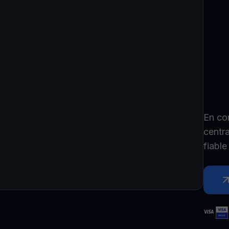
P
Ex
Youhodler App
Télécharger
Télécharge l’appli et gère ta crypto facilement
En co
centr
fiabl