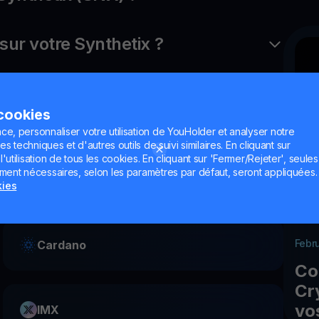
r votre Synthetix ?
 cookies
ce, personnaliser votre utilisation de YouHolder et analyser notre
es techniques et d'autres outils de suivi similaires. En cliquant sur
utilisation de tous les cookies. En cliquant sur 'Fermer/Rejeter', seules
ement nécessaires, selon les paramètres par défaut, seront appliquées.
Notcoin
kies
Febr
Cardano
Co
Cr
vo
IMX