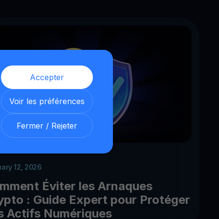
Accepter
Voir les préférences
Fermer / Rejeter
uary 12, 2026
mment Éviter les Arnaques
ypto : Guide Expert pour Protéger
s Actifs Numériques