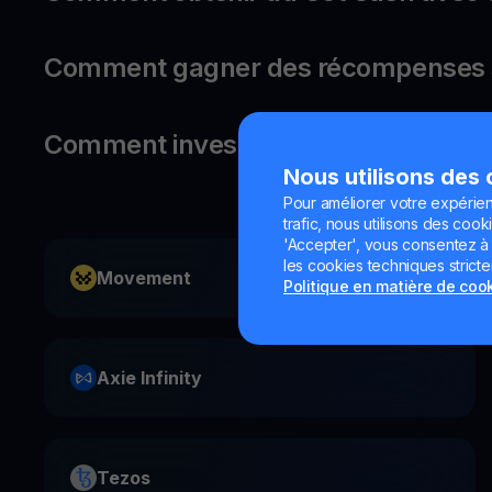
Comment gagner des récompenses su
Comment investir dans Synthetix ?
Nous utilisons des
Pour améliorer votre expérien
trafic, nous utilisons des cooki
'Accepter', vous consentez à l'
les cookies techniques strict
Movement
Politique en matière de coo
Axie Infinity
Tezos