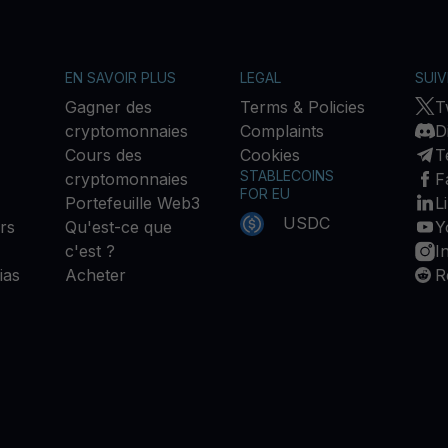
EN SAVOIR PLUS
LEGAL
SUI
Gagner des
Terms & Policies
T
cryptomonnaies
Complaints
D
Cours des
Cookies
T
STABLECOINS
cryptomonnaies
F
FOR EU
Portefeuille Web3
L
USDC
rs
Qu'est-ce que
Y
c'est ?
I
ias
Acheter
R