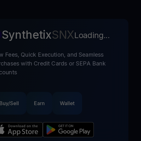
Synthetix
SNX
Loading...
w Fees, Quick Execution, and Seamless
rchases with Credit Cards or SEPA Bank
counts
Buy/Sell
Earn
Wallet