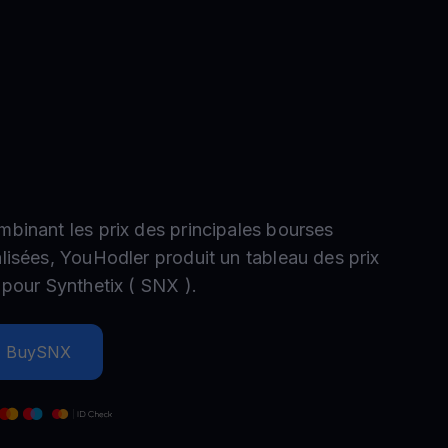
romotions
plorez les derniers concours et promotions
mbinant les prix des principales bourses
alisées, YouHodler produit un tableau des prix
e pour
Synthetix
(
SNX
).
Buy
SNX