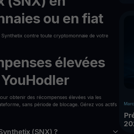
x (SNX) en
naies ou en fiat
Synthetix contre toute cryptomonnaie de votre
mpenses élevées
c YouHodler
x pour obtenir des récompenses élevées via les
Marc
teforme, sans période de blocage. Gérez vos actifs
Pr
20
Synthetix (SNX) ?