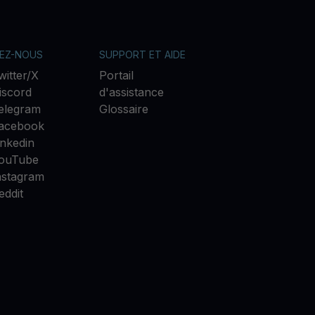
VEZ-NOUS
SUPPORT ET AIDE
witter/X
Portail
iscord
d'assistance
elegram
Glossaire
acebook
inkedin
ouTube
nstagram
eddit