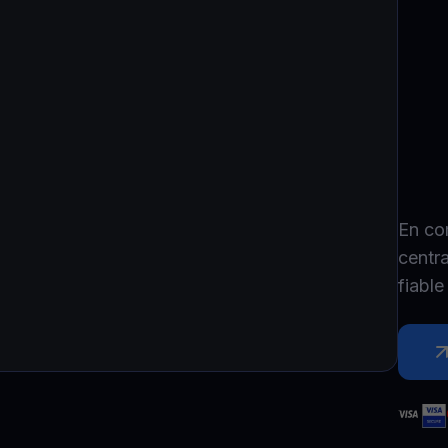
P
Ex
Youhodler App
Télécharger
Télécharge l’appli et gère ta crypto facilement
En co
centr
fiabl