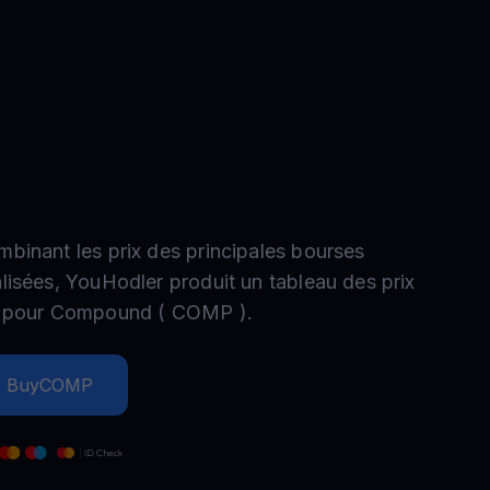
romotions
plorez les derniers concours et promotions
mbinant les prix des principales bourses
alisées, YouHodler produit un tableau des prix
e pour
Compound
(
COMP
).
Buy
COMP