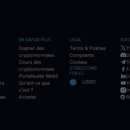
EN SAVOIR PLUS
LEGAL
SUI
Gagner des
Terms & Policies
T
cryptomonnaies
Complaints
D
Cours des
Cookies
T
STABLECOINS
cryptomonnaies
F
FOR EU
Portefeuille Web3
L
USDC
rs
Qu'est-ce que
Y
c'est ?
I
ias
Acheter
R