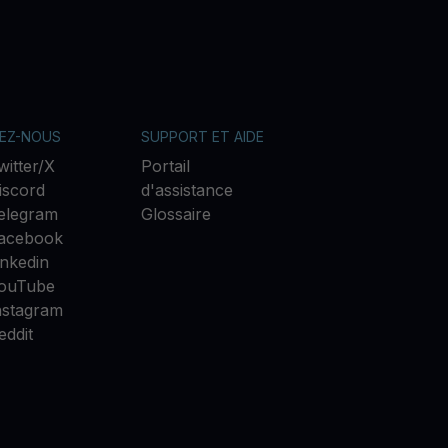
VEZ-NOUS
SUPPORT ET AIDE
witter/X
Portail
iscord
d'assistance
elegram
Glossaire
acebook
inkedin
ouTube
nstagram
eddit