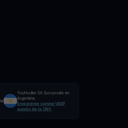
YouHodler SA Succursale en
Argentine.
de
Enregistrée comme VASP
auprès de la CNV.