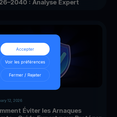
26–2040 : Analyse Expert
Accepter
Voir les préférences
Fermer / Rejeter
uary 12, 2026
mment Éviter les Arnaques