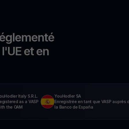
réglementé
l'UE et en
ouHodler Italy S.R.L.
YouHodler SA
egistered as a VASP
Enregistrée en tant que VASP auprès 
ith the OAM
la Banco de España