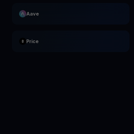
Aave
Price