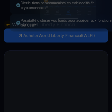
Distributions hebdomadaires en stablecoins et
cryptomonnaies*
Possibilité d’utiliser vos fonds pour accéder aux fonctionn
WLFI
World Liberty Financial
Get Cash*
Acheter
World Liberty Financial
(
WLFI
)