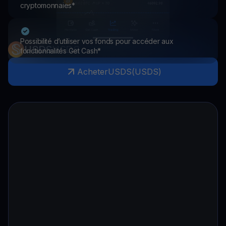
cryptomonnaies*
Possibilité d’utiliser vos fonds pour accéder aux
USDS
USDS
fonctionnalités Get Cash*
Acheter
USDS
(
USDS
)