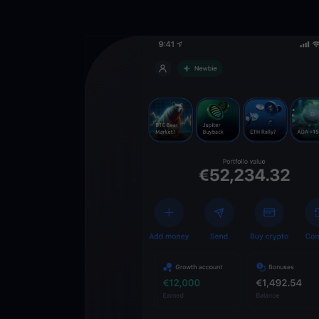
Téléchargez 
YouHodler
C
Wallet
Déverrouillez l’aveni
YouHodler. Tradez, in
votre patrimoine faci