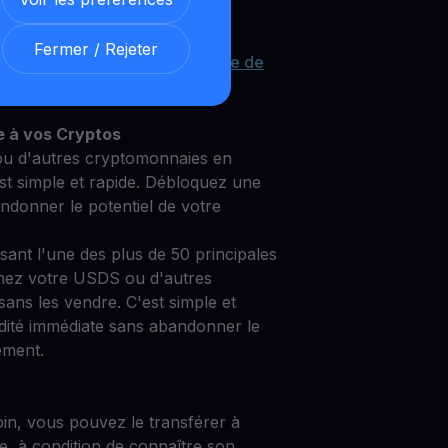
Fermer / Rejeter
re USDS grâce à notre
Compte de
et sécurisé
e à vos Cryptos
u d'autres cryptomonnaies en
st simple et rapide. Débloquez une
andonner le potentiel de votre
isant l'une des plus de 50 principales
mez votre USDS ou d'autres
ans les vendre. C'est simple et
idité immédiate sans abandonner le
ement.
oin, vous pouvez le transférer à
e, à condition de connaître son