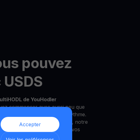
ous pouvez
c USDS
ultiHODL de YouHodler
vez commencer avec aussi peu que
ilité de croître à votre propre rythme.
 un investisseur expérimenté, notre
Accepter
 répondre à vos besoins et à vos
Voir les préférences