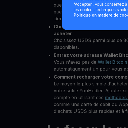
'Accepter', vous consentez à l'
quelques secondes depuis notre p
les cookies techniques strict
quelques informations personnelle
Politique en matière de coo
identité
Choisissez USDS comme crypto 
acheter
Choisissez USDS parmi plus de 8
disponibles.
Entrez votre adresse Wallet Bit
Vous n'avez pas de
Wallet Bitcoin
automatiquement un pour vous aprè
Comment recharger votre compt
Le moyen le plus simple d'achete
votre solde YouHodler. Ajoutez s
compte en utilisant des
méthodes 
comme une carte de débit ou Appl
d'achats USDS plus rapides et à fr