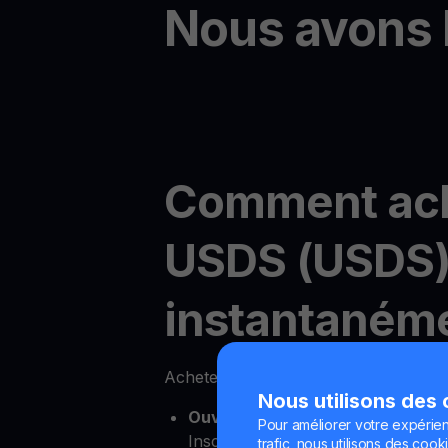
Nous avons 
Comment ac
USDS (USDS
instantanéme
Acheter USDS en ligne est facile av
Nous utilisons des
Ouvrez votre compte YouHodler
Pour améliorer votre expérien
Inscrivez-vous simplement pour u
trafic, nous utilisons des cooki