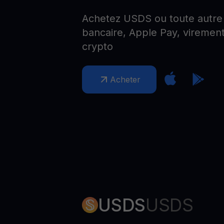
Web3 wallet
Achetez USDS ou toute autre 
Votre patrimoine Web3 géré en un seul endroit
bancaire, Apple Pay, virement
crypto
Acheter
USDS
USDS