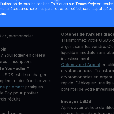
utilisation de tous les cookies. En cliquant sur 'Fermer/Rejeter', seules
lateforme, puis ajoutez
ement nécessaires, selon les paramètres par défaut, seront appliquées.
Conservez votre USDS
s pour vérifier votre
kies
**Gagnez Plus** avec vot
Compensation
transparent 
que vous souhaitez
Obtenez de l'Argent grâc
0 cryptomonnaies
Transformez votre USDS o
argent sans les vendre. C'e
coin
liquidité immédiate sans ab
? YouHodler en créera
investissement
s l'inscription.
Obtenez de l'Argent
en util
e YouHodler ?
cryptomonnaies. Transfor
r USDS est de recharger
cryptomonnaies en argent s
implement des fonds à votre
rapide. Débloquez une liqu
de paiement
pratiques
potentiel de votre investiss
e Pay pour profiter
ais réduits.
Envoyez USDS
Après avoir acheté du Bitc
n'importe qui dans le mond