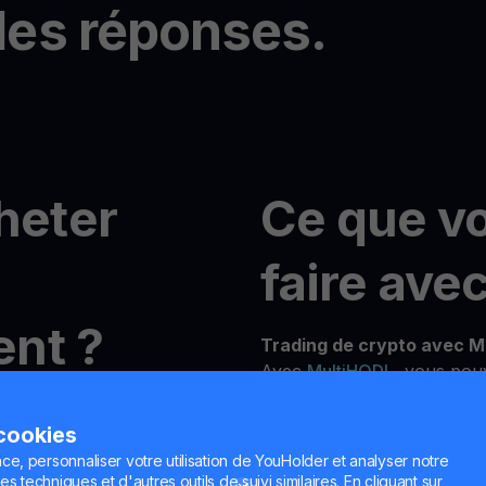
les réponses.
heter
Ce que v
)
faire ave
nt ?
Trading de crypto avec M
Avec
MultiHODL
, vous pou
10 $ et profiter de la flexib
ec YouHodler
Que vous soyez nouveau ou
 cookies
plateforme est conçue pour
ce, personnaliser votre utilisation de YouHolder et analyser notre
objectifs d'investissement.
n compte gratuit en
es techniques et d'autres outils de suivi similaires. En cliquant sur