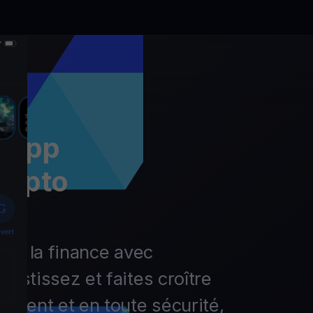
l’app
rypto
r de la finance avec
vestissez et faites croître
lement et en toute sécurité,