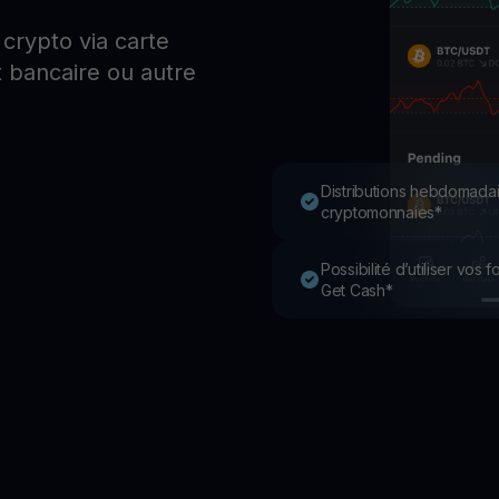
P
crypto via carte
Ex
 bancaire ou autre
Youhodler App
Télécharger
Télécharge l’appli et gère ta crypto facilement
Distributions hebdomadai
cryptomonnaies*
Possibilité d’utiliser vos
Get Cash*