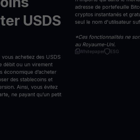
moins
adresse de portefeuille Bitco
cryptos instantanés et grat
eter USDS
seul le nom d'utilisateur suff
*Ces fonctionnalités ne sont
au Royaume-Uni.
Whitepaper
ESG
e vous achetiez des USDS
e débit ou un virement
us économique d’acheter
er des stablecoins et
ersion. Ainsi, vous évitez
arte, ne payant qu’un petit