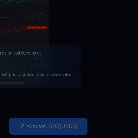
romotions
plorez les derniers concours et promotions
res en stablecoins et
 fonds pour accéder aux fonctionnalités
Acheter
USDS
(
USDS
)