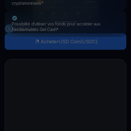
cryptomonnaies*
Possibilité d’utiliser vos fonds pour accéder aux
USDC
USD Coin
fonctionnalités Get Cash*
Acheter
USD Coin
(
USDC
)