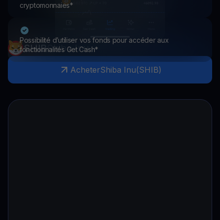
cryptomonnaies*
Possibilité d’utiliser vos fonds pour accéder aux
SHIB
Shiba Inu
fonctionnalités Get Cash*
Acheter
Shiba Inu
(
SHIB
)