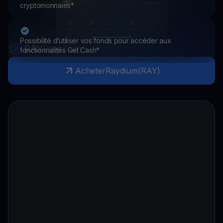
cryptomonnaies*
Possibilité d’utiliser vos fonds pour accéder aux
RAY
Raydium
fonctionnalités Get Cash*
Acheter
Raydium
(
RAY
)