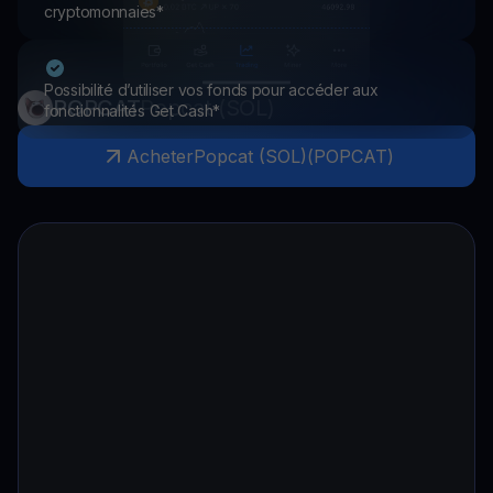
cryptomonnaies*
Possibilité d’utiliser vos fonds pour accéder aux
POPCAT
Popcat (SOL)
fonctionnalités Get Cash*
Acheter
Popcat (SOL)
(
POPCAT
)