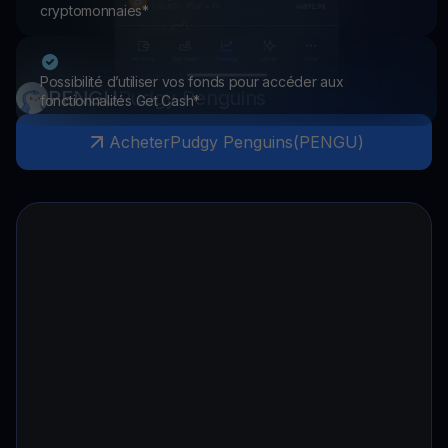
cryptomonnaies*
Possibilité d’utiliser vos fonds pour accéder aux
PENGU
Pudgy Penguins
fonctionnalités Get Cash*
Acheter
Pudgy Penguins
(
PENGU
)