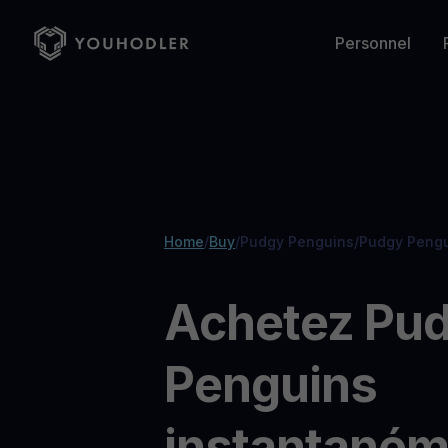
Personnel
Gérez vos actifs
Partenariat commercial
Général
Bitcoin
Ethereum
Blog
BTC
$
Fetching price
ETH
$
Fetching price
Blog et actualités crypto
MultiHODL
Solutions en marque blanche
À propos de YouHolder
English
Italian
Profitez de la volatilité du marché
Collaborez pour intégrer des services cryptographiques s
Un pont entre la finance traditionnelle et les cryptos
Gala
PepeCoin
Presse et Médias
GALA
$
Fetching price
PEPE
$
Fetching price
Mentions dans la presse, interviews et actualités importa
Home
/
Buy
/
Pudgy Penguins
/
Pudgy Pengu
Acheter des cryptos
Carrière
Business Beta API
Achetez des cryptos sur une plateforme de
Grandissez avec YouHolder
The easiest way to add crypto to your business
Spanish
French
confiance
Achetez Pu
Échanger
Prix en temps réel et frais réduits
Penguins
Prix des cryptos
Suivez les prix des cryptos en temps réel
Get Cash
instantaném
Obtenez du cash sans vendre vos cryptos