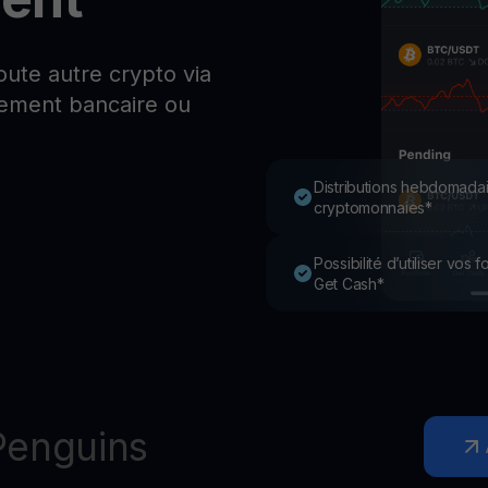
P
Ex
Youhodler App
ute autre crypto via
rement bancaire ou
Télécharger
Télécharge l’appli et gère ta crypto facilement
Distributions hebdomadai
cryptomonnaies*
Possibilité d’utiliser vos
Get Cash*
Penguins