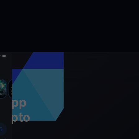
l’app
rypto