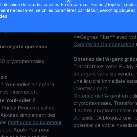
Que vous soyez nouveau ou
utilisation de tous les cookies. En cliquant sur 'Fermer/Rejeter', seules
plateforme est conçue pour
ement nécessaires, selon les paramètres par défaut, seront appliquées.
objectifs d'investissement.
n compte gratuit en
kies
lateforme, puis ajoutez
Conservez votre PENGU
s pour vérifier votre
**Gagnez Plus** avec vot
Compte de Compensation
t
me crypto que vous
Obtenez de l'Argent grâc
 80 cryptomonnaies
Transformez votre Pudgy 
en argent sans les vendre. 
coin
une liquidité immédiate san
? YouHodler en créera
investissement
s l'inscription.
Obtenez de l'Argent
en util
e YouHodler ?
cryptomonnaies. Transfor
r Pudgy Penguins est de
d'autres cryptomonnaies en
 Ajoutez simplement des
et rapide. Débloquez une l
 des
méthodes de paiement
potentiel de votre investiss
bit ou Apple Pay pour
es et à frais réduits.