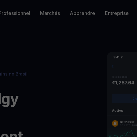
Professionnel
Marchés
Apprendre
Entreprise
Finances quotidiennes
Soyons amis
Libérez les possibilités
Fidélit
Solana
XRP
Glossaire
SOL
$
Fetching price
XRP
$
Fetching price
Découvrez tous les termes utilisés sur l
Carte crypto
Programme ambassadeur
Compte professionnel
P
German
écurisés et évolutifs
Obtenez 2 % de cashback sur chaque achat
Rejoignez notre programme ambassadeur dès aujourd’hui
Offrez à votre entreprise des soluti
D
Binance Coin
Shiba Inu
Centre d’aide
BNB
$
Fetching price
SHIB
$
Fetching price
ntes de YouHodler
Trouvez les réponses à vos questions
ins no Brasil
Méthodes de paiement
Programme d’affiliation
C
Envoyez et recevez vos cryptos en toute
Faites partie d’une entreprise en pleine croissance
G
Portuguese
simplicité
dgy
C
Ré
Youhodler Token
Gagnez des cryptos
Explorez tous 
R
Faites travailler vos cryptos inutilisées pour vous
Li
$YHDL
ent
li
Profitez d’avantages avec notre jeton