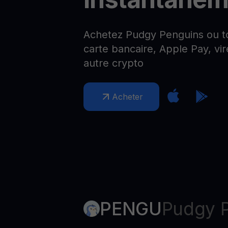
Web3 wallet
Votre patrimoine Web3 géré en un seul endroit
Achetez Pudgy Penguins ou to
carte bancaire, Apple Pay, vi
autre crypto
Acheter
PENGU
Pudgy 