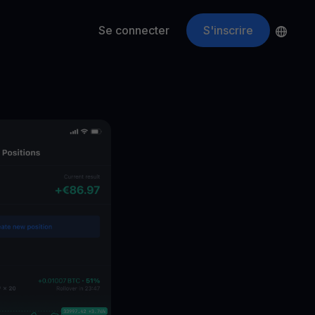
Se connecter
S'inscrire
é & Récompenses
Besoin d’aide ?
ApeCoin
APE
$
Fetching price
a plateforme
rogramme de fidélité
Centre d’aide
ons blockchain sur mesure
écouvrez tous les avantages
Trouvez les réponses que vous cherchez
ompte croissance
agnez plus avec vos cryptos
loud Miner
clamez de vrais Bitcoins
les actifs cryptos
écompenses
bérez votre potentiel illimité avec des récompenses sans
mites