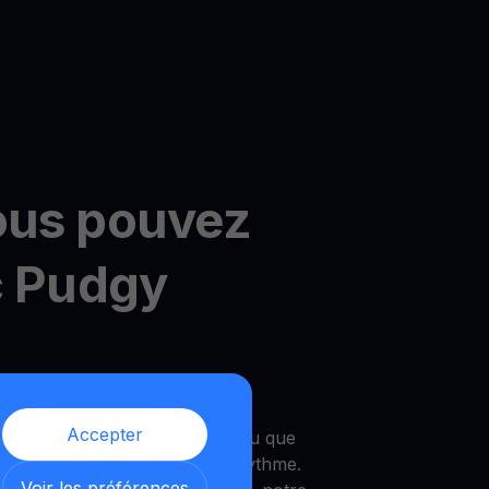
ous pouvez
c Pudgy
ultiHODL de YouHodler
Accepter
vez commencer avec aussi peu que
ilité de croître à votre propre rythme.
Voir les préférences