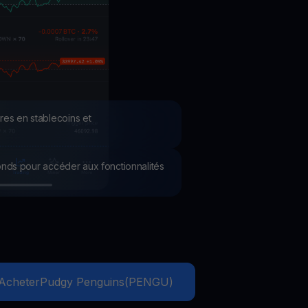
romotions
plorez les derniers concours et promotions
res en stablecoins et
 fonds pour accéder aux fonctionnalités
Acheter
Pudgy Penguins
(
PENGU
)