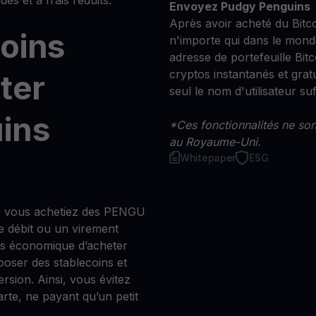
Envoyez Pudgy Penguins
Après avoir acheté du Bitc
moins
n'importe qui dans le mond
adresse de portefeuille Bitco
cryptos instantanés et grat
ter
seul le nom d'utilisateur suff
ins
*Ces fonctionnalités ne sont
au Royaume-Uni.
Whitepaper
ESG
e vous achetiez des PENGU
e débit ou un virement
us économique d’acheter
oser des stablecoins et
ersion. Ainsi, vous évitez
arte, ne payant qu’un petit