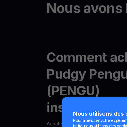
Nous avons 
Comment ac
Pudgy Pengu
(PENGU)
instantanéme
Nous utilisons des
Pour améliorer votre expérien
Acheter Pudgy Penguins en ligne est
trafic, nous utilisons des cooki