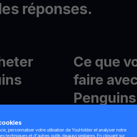
les réponses.
heter
Ce que v
ins
faire ave
Penguins
nt ?
Trading de crypto avec M
 cookies
Avec
MultiHODL
, vous pou
10 $ et profiter de la flexib
ce, personnaliser votre utilisation de YouHolder et analyser notre
 facile avec YouHodler
es techniques et d'autres outils de suivi similaires. En cliquant sur