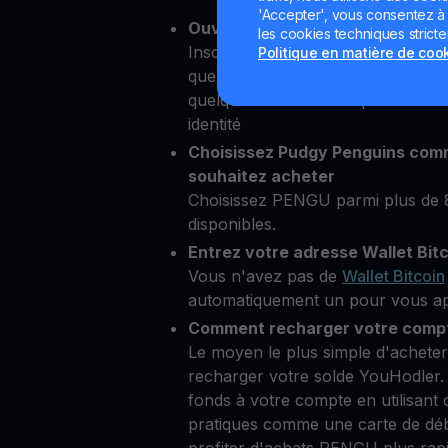
'Accepter', vous consentez à l'
Ouvrez votre compte YouHodler
les cookies techniques strict
Inscrivez-vous simplement pour u
Politique en matière de coo
quelques secondes depuis notre p
quelques informations personnelle
identité
Choisissez Pudgy Penguins com
souhaitez acheter
Choisissez PENGU parmi plus de
disponibles.
Entrez votre adresse Wallet Bit
Vous n'avez pas de
Wallet Bitcoin
automatiquement un pour vous aprè
Comment recharger votre compt
Le moyen le plus simple d'achete
recharger votre solde YouHodler.
fonds à votre compte en utilisant
pratiques comme une carte de dé
profiter d'achats PENGU plus rapid