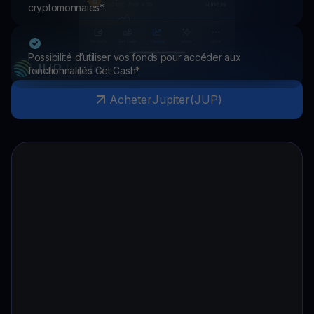
cryptomonnaies*
Possibilité d’utiliser vos fonds pour accéder aux
JUP
Jupiter
fonctionnalités Get Cash*
Acheter
Jupiter
(
JUP
)