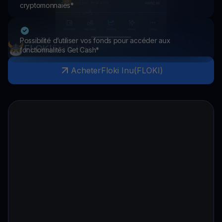
cryptomonnaies*
Possibilité d’utiliser vos fonds pour accéder aux
FLOKI
Floki Inu
fonctionnalités Get Cash*
Acheter
Floki Inu
(
FLOKI
)