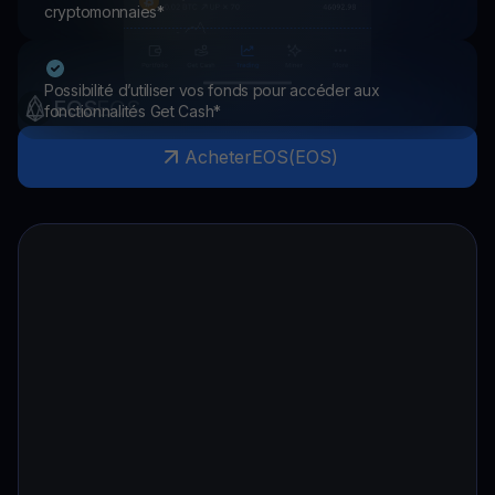
cryptomonnaies*
Possibilité d’utiliser vos fonds pour accéder aux
EOS
EOS
fonctionnalités Get Cash*
Acheter
EOS
(
EOS
)