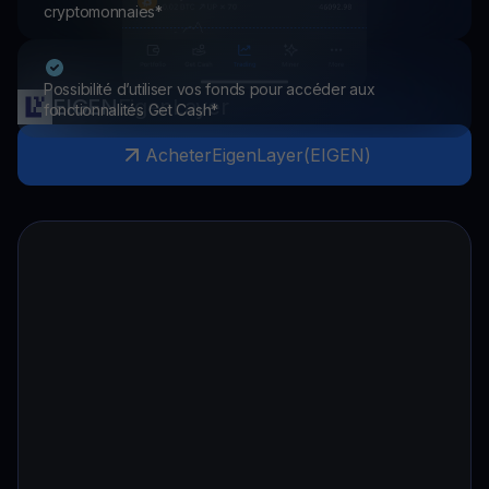
cryptomonnaies*
Possibilité d’utiliser vos fonds pour accéder aux
EIGEN
EigenLayer
fonctionnalités Get Cash*
Acheter
EigenLayer
(
EIGEN
)