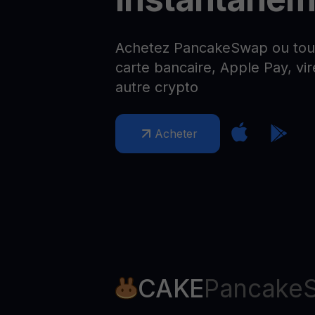
Web3 wallet
Votre patrimoine Web3 géré en un seul endroit
Achetez PancakeSwap ou tout
carte bancaire, Apple Pay, vi
autre crypto
Acheter
CAKE
Pancake