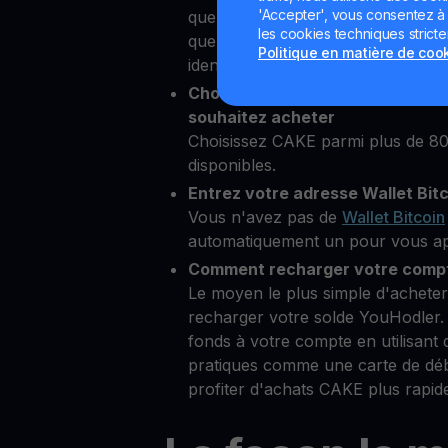
'Accepter', vous consentez à l'
quelques secondes depuis notre p
les cookies techniques strict
quelques informations personnelle
Politique en matière de coo
identité
Choisissez PancakeSwap comme
souhaitez acheter
Choisissez CAKE parmi plus de 8
disponibles.
Entrez votre adresse Wallet Bit
Vous n'avez pas de
Wallet Bitcoin
automatiquement un pour vous aprè
Comment recharger votre compt
Le moyen le plus simple d'achet
recharger votre solde YouHodler.
fonds à votre compte en utilisant
pratiques comme une carte de dé
profiter d'achats CAKE plus rapides