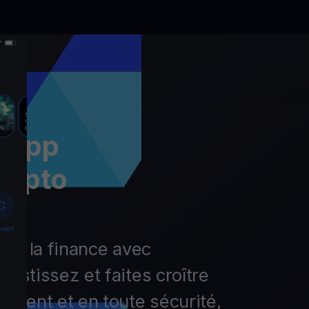
l’app
rypto
r de la finance avec
vestissez et faites croître
lement et en toute sécurité,