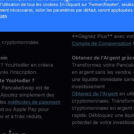
Que vous soyez nouveau ou
utilisation de tous les cookies. En cliquant sur 'Fermer/Rejeter', seules
lateforme, puis ajoutez
plateforme est conçue pour
ement nécessaires, selon les paramètres par défaut, seront appliquées.
s pour vérifier votre
objectifs d'investissement.
kies
 crypto que vous
Conservez votre CAKE
**Gagnez Plus** avec vot
0 cryptomonnaies
Compte de Compensation
t
coin
Obtenez de l'Argent grâc
? YouHodler en créera
Transformez votre Pancak
s l'inscription.
en argent sans les vendre. 
une liquidité immédiate san
e YouHodler ?
investissement
er PancakeSwap est de
Obtenez de l'Argent
en util
 Ajoutez simplement des
cryptomonnaies. Transfor
 des
méthodes de paiement
cryptomonnaies en argent s
bit ou Apple Pay pour
rapide. Débloquez une liqu
 et à frais réduits.
potentiel de votre investiss