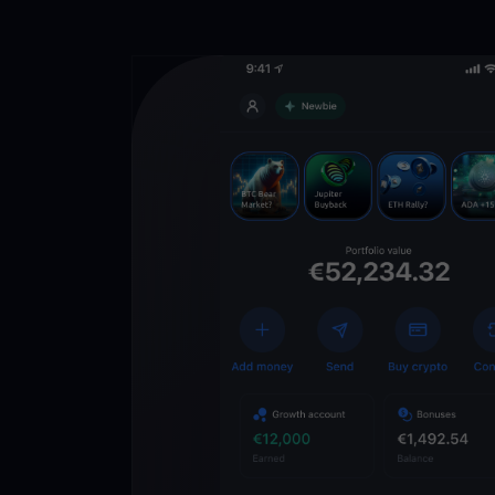
Téléchargez 
YouHodler
C
Wallet
Déverrouillez l’aveni
YouHodler. Tradez, in
votre patrimoine faci