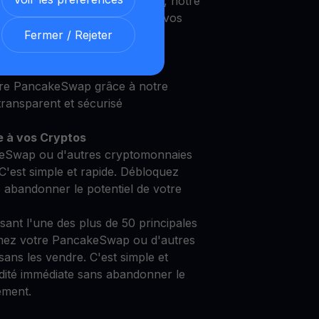
 un investisseur expérimenté, notre
 répondre à vos besoins et à vos
Fermer / Rejeter
re PancakeSwap grâce à notre
ransparent et sécurisé
e à vos Cryptos
eSwap ou d'autres cryptomonnaies
C'est simple et rapide. Débloquez
s abandonner le potentiel de votre
isant l'une des plus de 50 principales
mez votre PancakeSwap ou d'autres
ans les vendre. C'est simple et
idité immédiate sans abandonner le
ement.