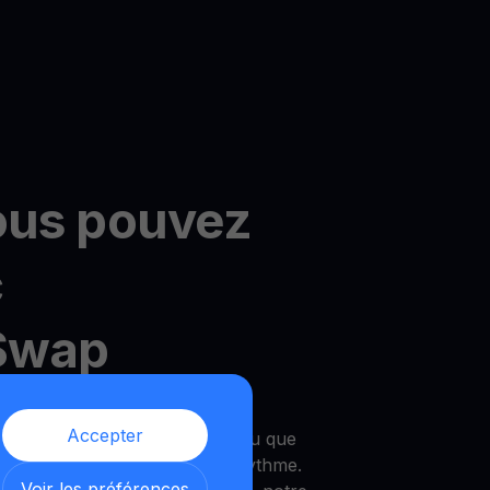
ous pouvez
c
Swap
ultiHODL de YouHodler
Accepter
vez commencer avec aussi peu que
ilité de croître à votre propre rythme.
Voir les préférences