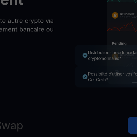
P
Ex
Youhodler App
e autre crypto via
rement bancaire ou
Télécharger
Télécharge l’appli et gère ta crypto facilement
Distributions hebdomadai
cryptomonnaies*
Possibilité d’utiliser vos
Get Cash*
Swap