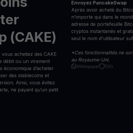
moins
Envoyez PancakeSwap
Après avoir acheté du Bitc
ter
n'importe qui dans le mond
adresse de portefeuille Bitco
cryptos instantanés et grat
p (CAKE)
seul le nom d'utilisateur suff
*Ces fonctionnalités ne sont
e vous achetiez des CAKE
au Royaume-Uni.
e débit ou un virement
Whitepaper
ESG
us économique d’acheter
er des stablecoins et
ersion. Ainsi, vous évitez
arte, ne payant qu’un petit