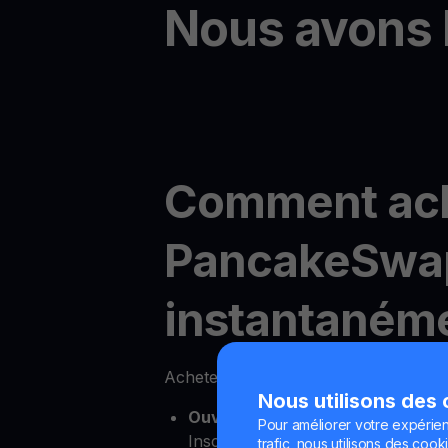
Nous avons 
Comment ac
PancakeSwa
instantanéme
Acheter PancakeSwap en ligne est f
Nous utilisons des
Ouvrez votre compte YouHodler
Pour améliorer votre expérien
Inscrivez-vous simplement pour u
trafic, nous utilisons des cooki