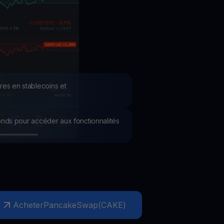
romotions
plorez les derniers concours et promotions
res en stablecoins et
 fonds pour accéder aux fonctionnalités
Acheter
PancakeSwap
(
CAKE
)