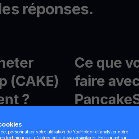
les réponses.
heter
Ce que v
p (CAKE)
faire ave
nt ?
Pancake
acile avec YouHodler
Trading de crypto avec M
 cookies
Avec
MultiHODL
, vous pou
10 $ et profiter de la flexib
ce, personnaliser votre utilisation de YouHolder et analyser notre
n compte gratuit en
es techniques et d'autres outils de suivi similaires. En cliquant sur